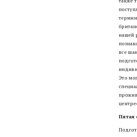
также 
поступ
термин
британ
нашей 
познако
все шан
подгото
индиви
Это мо
специа
прожив
центре»
Пятая 
Подгот