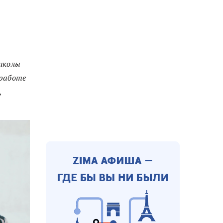
школы
 работе
,