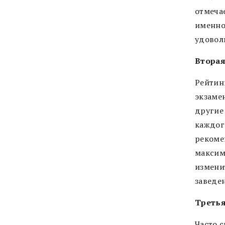
отмечае
именно 
удовол
Вторая
Рейтин
экзаме
другие
каждог
рекоме
максим
измени
заведе
Третья
Часто 