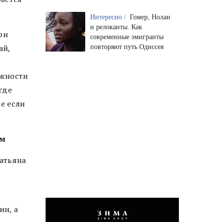
Интересно /
Гомер, Нолан
и релоканты. Как
ри
современные эмигранты
ай,
повторяют путь Одиссея
ожности
где
е если
ам
Татьяна
и, а