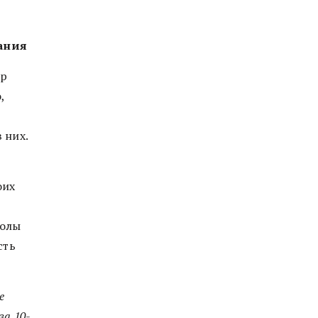
ания
ор
,
 них.
оих
колы
сть
е
за 10-