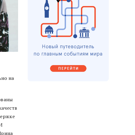
ьно на
ованы
качеств
держке
И
Ирина