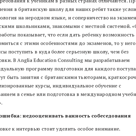
требования к ученикам в разных странах отличаются. П
ления в британскую школу для наших ребят также усло
ология на неродном языке, и соперничество на экзамен
скими школьниками, знакомыми с местной системой. 
работы показывает, что если дать ребенку возможность
миться с этими особенностями до экзаменов, то у него
сы поступить в куда более серьезную школу, чем без
вки. В Anglia Education Consulting мы разрабатываем
дуальную программу подготовки для каждого поступ
гут быть занятия с британскими тьюторами, краткосро
лизированные курсы, индивидуальное обучение с
анием в семье или подготовка в международном учеб
.
ошибка: недооценивать важность собеседования
овке к интервью стоит уделить особое внимание.