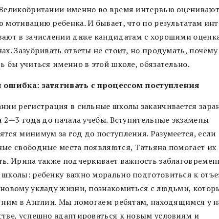
 Великобритании именно во время интервью оцениваю
ю мотивацию ребенка. И бывает, что по результатам ин
вают в зачислении даже кандидатам с хорошими оценк
ах. Зазубривать ответы не стоит, но продумать, почему
ь бы учиться именно в этой школе, обязательно.
 ошибка: затягивать с процессом поступления
ании регистрация в сильные школы заканчивается заран
а 2—3 года до начала учебы. Вступительные экзамены
ятся минимум за год до поступления. Разумеется, если
ные свободные места появляются, Татьяна помогает их
ть. Ирина также подчеркивает важность заблаговремен
 школы: ребенку важно морально подготовиться к отъе
 новому укладу жизни, познакомиться с людьми, котор
с ним в Англии. Мы помогаем ребятам, находящимся у н
стве, успешно адаптироваться к новым условиям и