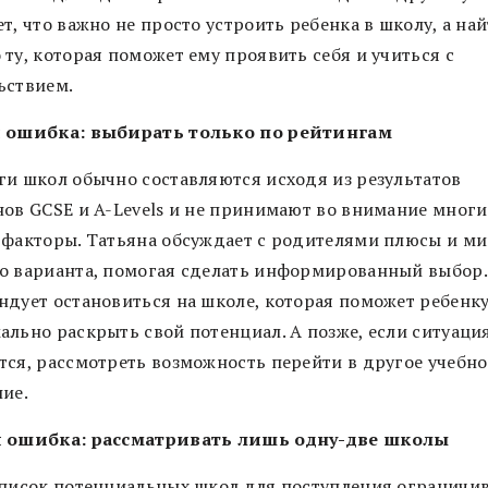
т, что важно не просто устроить ребенка в школу, а на
ту, которая поможет ему проявить себя и учиться с
ьствием.
 ошибка: выбирать только по рейтингам
ги школ обычно составляются исходя из результатов
нов GCSE и A-Levels и не принимают во внимание многи
 факторы. Татьяна обсуждает с родителями плюсы и м
о варианта, помогая сделать информированный выбор.
ндует остановиться на школе, которая поможет ребенк
ально раскрыть свой потенциал. А позже, если ситуаци
тся, рассмотреть возможность перейти в другое учебно
ние.
 ошибка: рассматривать лишь одну-две школы
список потенциальных школ для поступления ограничи