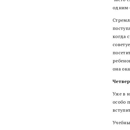
одним-
Стремл
поступл
когда с
совету
посетит
ребено
она ок
Четвер
Уже в 
особо 
вступи
Учебны