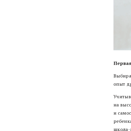
Первая
Выбира
опыт д
Учитыв
на выс
и само
ребенк
школа-