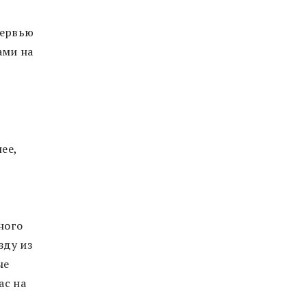
т
тервью
ами на
ее,
ного
зду из
ые
ас на