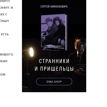
роцесс
жняет и
ах с
«Опыт
 есть
ающего.
чные
ном