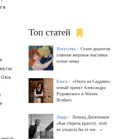
йти
Топ статей
Искусство /
Сезон диалогов:
главные мировые выставки
е
осени-зимы
инусы
 Она
Блоги /
«Охота на Саддама»:
у
новый проект Александра
я
Роднянского и Warner
Brothers
е
Люди /
Леонид Десятников:
«Как сберечь красоту, чтоб
не уходила бы от нас…»
вается