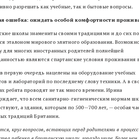
ивно разрешать как учебные, так и бытовые вопросы.
ая ошибка: ожидать особой комфортности прожив
ские школы знамениты своими традициями и до сих п
ся эталоном мирового элитного образования. Возможно
у для многих иностранных родителей полнейшей
анностью являются спартанские условия проживания в
в первую очередь нацелены на оборудование учебных
ов и лабораторий по последнему слову техники. А в св
ах ребята проводят не так много времени. Ирина
рждает, что всем санитарно-гигиеническим нормам ш
ствуют, а здания, которым по 500—700 лет, — особая ча
ых традиций Британии.
тся, круг вопросов, встающих перед родителями в процесс
тва ребенка в британскую школу, гораздо шире. Более чем 