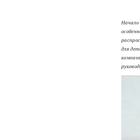
Начало 
особенн
распро
для дет
компани
руковод