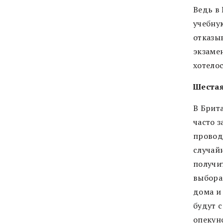
Ведь в
учебну
отказы
экзамен
хотелос
Шестая
В Брит
часто з
провод
случай
получи
выбора
дома и
будут 
опекун