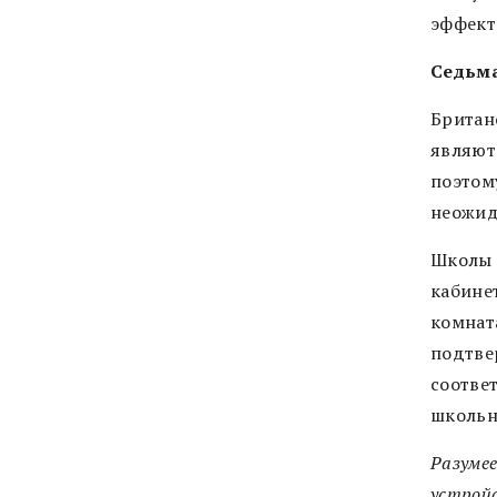
эффект
Седьм
Британ
являют
поэтом
неожид
Школы 
кабинет
комнат
подтве
соответ
школьн
Разумее
устройс