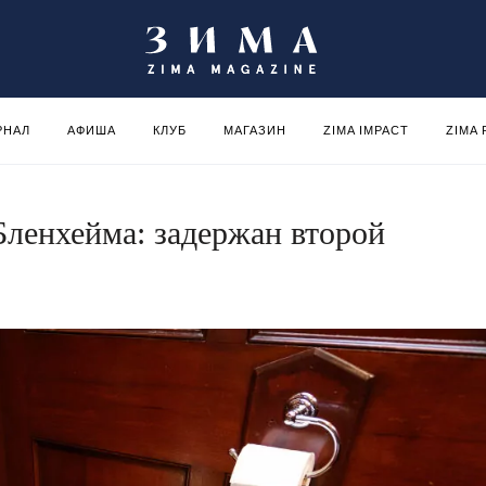
РНАЛ
АФИША
КЛУБ
МАГАЗИН
ZIMA IMPACT
ZIMA
Бленхейма: задержан второй