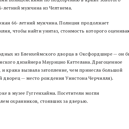
36-летний мужчина из Челтнема.
ержан 66-летний мужчина. Полиция продолжает
силия, чтобы найти унитаз, стоимость которого оценива
одных из Бленхеймского дворца в Оксфордшире — он б
янского дизайнера Маурицио Каттелана. Драгоценное
 и кража вызвала затопление, чем принесла большой
 дворец — место рождения Уинстона Черчилля).
рке в музее Гуггенхайма. Посетители могли
лем охранников, стоявших за дверью.