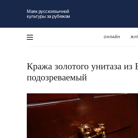
Маяк русскоязычной
культуры за рубежом
ОНЛАЙН
ЖУ
Кража золотого унитаза из 
подозреваемый