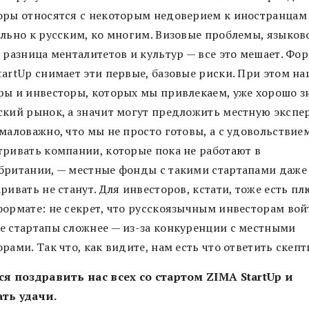
оры относятся с некоторым недоверием к иностранцам
ельно к русским, ко многим. Визовые проблемы, языков
 разница менталитетов и культур — все это мешает. Фо
tartUp снимает эти первые, базовые риски. При этом н
ры и инвесторы, которых мы привлекаем, уже хорошо з
ский рынок, а значит могут предложить местную экспер
маловажно, что мы не просто готовы, а с удовольствие
тривать компании, которые пока не работают в
британии, — местные фонды с такими стартапами даже
ривать не станут. Для инвесторов, кстати, тоже есть пл
формате: не секрет, что русскоязычным инвесторам вой
е стартапы сложнее — из-за конкуренции с местными
рами. Так что, как видите, нам есть что ответить скепт
ся поздравить нас всех со стартом ZIMA StartUp и
ть удачи.