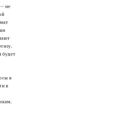
 — не
ой
рмат
аши
нают
тизу.
м будет
юсы в
ти в
икам.