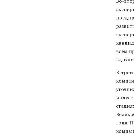
Во-вто
экспер
предпр
развит
эксперт
кандид
всем п
вдохно
В-трет
компан
уточни
индуст
стадиях
Велико
года. П
компан