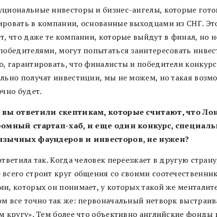
уциональные инвесторы и бизнес-ангелы, которые гот
ировать в компании, основанные выходцами из СНГ. Эт
т, что даже те компании, которые выйдут в финал, но н
 победителями, могут попытаться заинтересовать инвес
о, гарантировать, что финалисты и победители конкурс
ельно получат инвестиции, мы не можем, но такая возм
очно будет.
 вы ответили скептикам, которые считают, что Ло
ромный стартап-хаб, и еще один конкурс, специаль
язычных фаундеров и инвесторов, не нужен?
ответила так. Когда человек переезжает в другую страну
 всего строит круг общения со своими соотечественни
и, которых он понимает, у которых такой же менталите
ом все точно так же: первоначальный нетворк выстраив
ем кругу». Тем более что объективно английские фонды 