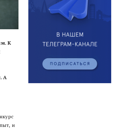
м. К
и
. А
онкурс
пыт, и