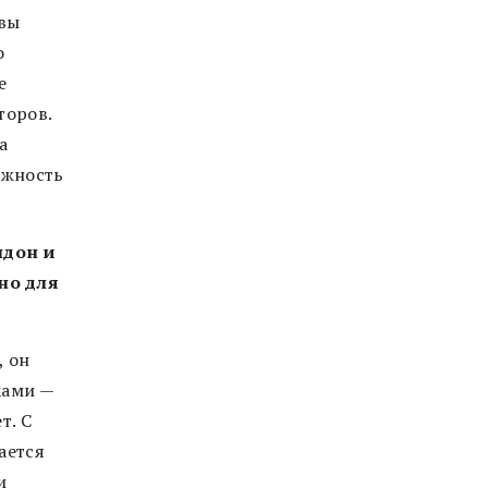
овы
о
е
торов.
а
ожность
ндон и
но для
, он
ками —
т. С
ается
и