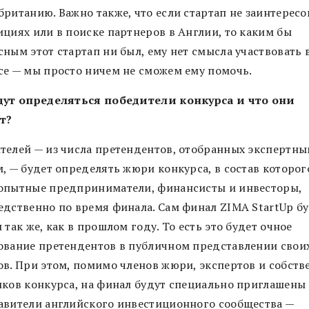
ританию. Важно также, что если стартап не заинтересо
ициях или в поиске партнеров в Англии, то каким бы
сным этот стартап ни был, ему нет смысла участвовать 
се — мы просто ничем не сможем ему помочь.
дут определяться победители конкурса и что они
т?
телей — из числа претендентов, отобранных экспертн
м, — будет определять жюри конкурса, в состав которог
опытные предприниматели, финансисты и инвесторы,
едственно по время финала. Сам финал ZIMA StartUp б
 так же, как в прошлом году. То есть это будет очное
ование претендентов в публичном представлении свои
ов. При этом, помимо членов жюри, экспертов и собств
иков конкурса, на финал будут специально приглашены
авители английского инвестиционного сообщества —