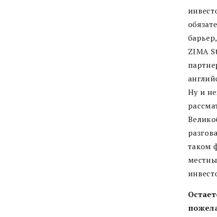
инвест
обязат
барьер,
ZIMA S
партне
англий
Ну и не
рассма
Велико
разгова
таком 
местны
инвесто
Остает
пожела