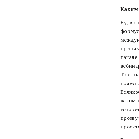
Какими
Ну, во-
формул
междун
приним
начале
вебина
То есть
полезн
Велико
какими
готови
прозву
проект