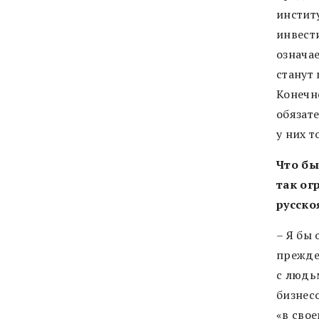
инстит
инвест
означае
станут
Конечн
обязат
у них т
Что бы
так ог
русско
– Я бы 
прежде
с людьм
бизнес
«в сво