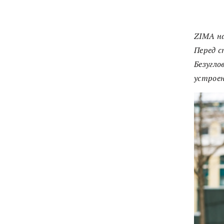
ZIMA н
Перед с
Безугло
устроен