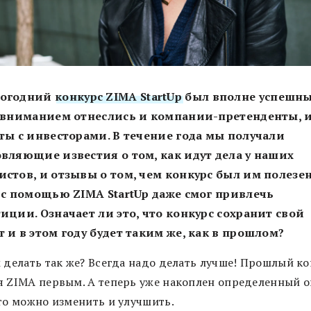
огодний
конкурс ZIMA StartUp
был вполне успешны
 вниманием отнеслись и компании-претенденты, 
ты с инвесторами. В течение года мы получали
вляющие известия о том, как идут дела у наших
стов, и отзывы о том, чем конкурс был им полезен
 с помощью ZIMA StartUp даже смог привлечь
иции. Означает ли это, что конкурс сохранит свой
 и в этом году будет таким же, как в прошлом?
м делать так же? Всегда надо делать лучше! Прошлый к
я ZIMA первым. А теперь уже накоплен определенный о
что можно изменить и улучшить.