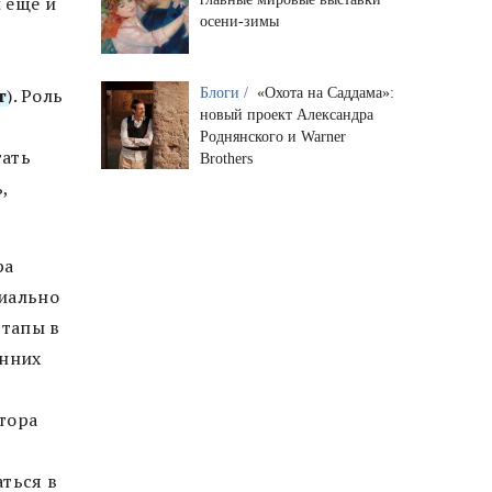
 еще и
осени-зимы
т
). Роль
Блоги /
«Охота на Саддама»:
новый проект Александра
Роднянского и Warner
гать
Brothers
,
ра
циально
ртапы в
анних
тора
ться в