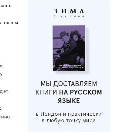
ван в
в нашем
ым
о
удет
х
енно