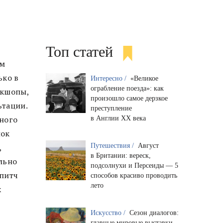
Топ статей
ем
ько в
Интересно /
«Великое
ограбление поезда»: как
ркшопы,
произошло самое дерзкое
ьтации.
преступление
много
в Англии XX века
нок
Путешествия /
Август
,
в Британии: вереск,
льно
подсолнухи и Персеиды — 5
 питч
способов красиво проводить
лето
х
Искусство /
Сезон диалогов:
главные мировые выставки