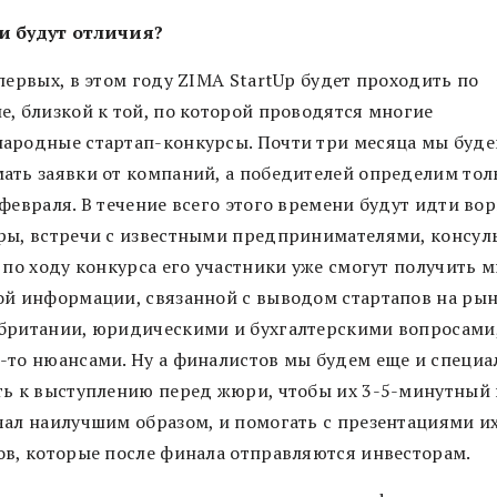
 будут отличия?
первых, в этом году ZIMA StartUp будет проходить по
е, близкой к той, по которой проводятся многие
ародные стартап-конкурсы. Почти три месяца мы буд
ать заявки от компаний, а победителей определим тол
 февраля. В течение всего этого времени будут идти во
ры, встречи с известными предпринимателями, консул
 по ходу конкурса его участники уже смогут получить 
ой информации, связанной с выводом стартапов на ры
британии, юридическими и бухгалтерскими вопросами
-то нюансами. Ну а финалистов мы будем еще и специа
ть к выступлению перед жюри, чтобы их 3-5-минутный
чал наилучшим образом, и помогать с презентациями и
ов, которые после финала отправляются инвесторам.