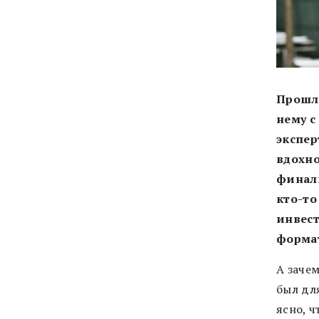
Прошл
нему с
экспер
вдохно
финали
кто-то
инвест
формат
А заче
был дл
ясно, 