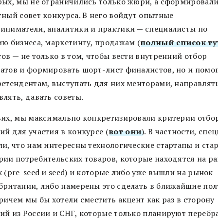
рых, мы не ограничились только жюри, а сформировали
тный совет конкурса. В него войдут опытные
иниматели, аналитики и практики — специалисты по
ию бизнеса, маркетингу, продажам (
полный список ту
ов — не только в том, чтобы вести внутренний отбор
атов и формировать шорт-лист финалистов, но и помо
ретендентам, выступать для них менторами, направлять
влять, давать советы.
ьих, мы максимально конкретизировали критерии отбо
ий для участия в конкурсе (
вот они
). В частности, спе
ли, что нам интересны технологические стартапы и ста
рии потребительских товаров, которые находятся на р
 (pre-seed и seed) и которые либо уже вышли на рынок
британии, либо намерены это сделать в ближайшие пол
ричем мы бы хотели сместить акцент как раз в сторону
ий из России и СНГ, которые только планируют перебра