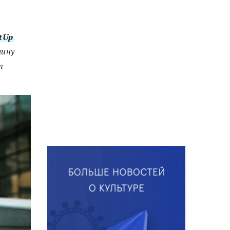
tUp
.
лину
т