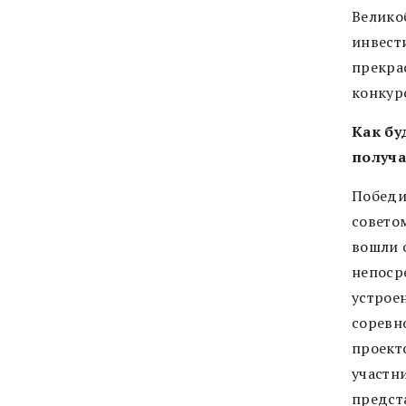
Великоб
инвест
прекра
конкур
Как бу
получа
Победи
совето
вошли 
непоср
устроен
соревн
проект
участн
предст