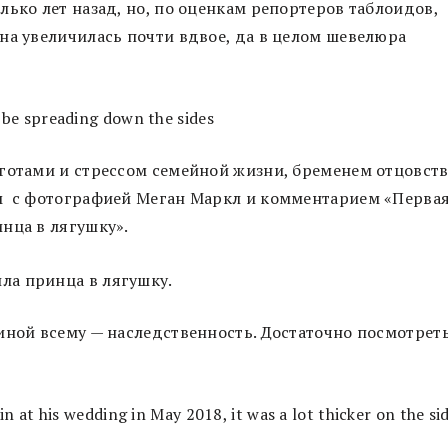
ько лет назад, но, по оценкам репортеров таблоидов,
на увеличилась почти вдвое, да в целом шевелюра
готами и стрессом семейной жизни, бременем отцовст
м с фотографией Меган Маркл и комментарием «Перва
нца в лягушку».
иной всему — наследственность. Достаточно посмотрет