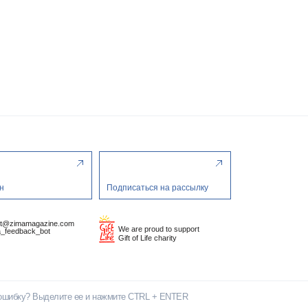
н
Подписаться на рассылку
ct@zimamagazine.com
We are proud to support
_feedback_bot
Gift of Life charity
ошибку? Выделите ее и нажмите CTRL + ENTER