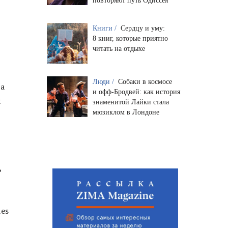
повторяют путь Одиссея
Книги /
Сердцу и уму:
8 книг, которые приятно
читать на отдыхе
Люди /
Собаки в космосе
ва
и офф-Бродвей: как история
я
знаменитой Лайки стала
мюзиклом в Лондоне
ь