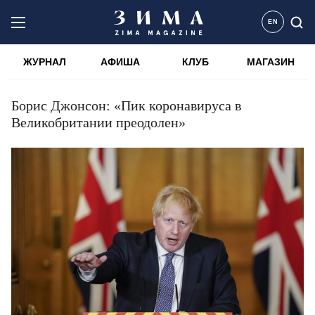
EN
ЖУРНАЛ
АФИША
КЛУБ
МАГАЗИН
Борис Джонсон: «Пик коронавируса в
Великобритании преодолен»