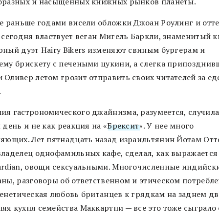
бразных и насыщенных книжных рынков планеты.
де раньше годами висели обложки Джоан Роулинг и отт
, сегодня властвует веган Мигель Баркли, знаменитый 
рный дуэт Hairy Bikers изменяют свиным бургерам и
ему брискету с печеными цукини, а слегка припоздни
 Оливер летом грозит отправить своих читателей за ед
.
ия гастрономического джайнизма, разумеется, случила
 день и не как реакция на «
Брексит
». У нее много
ляющих. Лет пятнадцать назад израильтянин Йотам Отт
владелец однофамильных кафе, сделал, как выражается 
ardian, овощи сексуальными. Многочисленные индийск
аны, разговоры об ответственном и этическом потребле
генетическая любовь британцев к грядкам на заднем дв
яя кухня семейства Маккартни — все это тоже сыграло