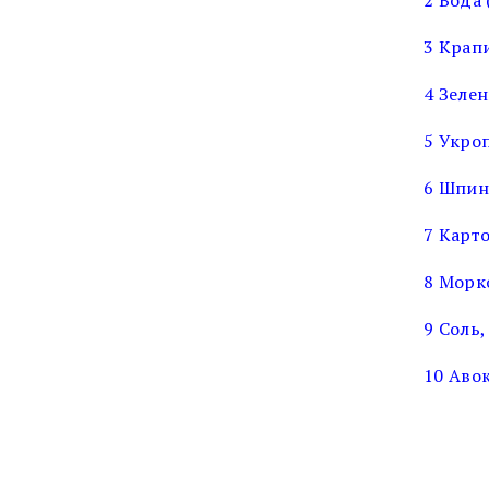
2 Вода 
3 Крап
4 Зелен
5 Укроп
6 Шпина
7 Карто
8 Морко
9 Соль,
10 Авок