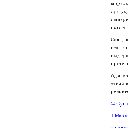
морков
лук, у
ошпаре
потом о
Соль, п
вместо
выдерж
протес
Однако
этично
реликт
© Суп 
1 Марм