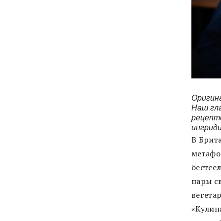
Оригин
Наш гл
рецепто
ингриди
В Брит
метафо
бестсе
пары с
вегета
«Кулин