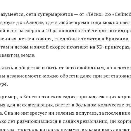
азумеется, сети супермаркетов — от «Теско» до «Сейнс
троуз» до «Альди», где в любое время года можно найт
чой всех размеров и 10 разновидностей черри-помидор
венных, кстати говоря, съедобных томатов в Британии, 
там и летом и зимой скорее печатают на 3D-принтерах,
вают на земле.
 жить в обществе и быть от него свободным, но некото
ты независимости можно обрести даже при вегетариан
уре.
апример, в Кенсингтонских садах, принадлежащих корон
ых для всех желающих, растет в большом количестве о
. Она не интересует ни зеленых попугаев, за последние
ько лет размножившихся в садах чрезвычайно, ни корги
рских терьеров, которых целыми полками выгуливают 