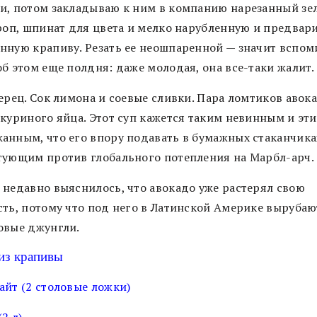
и, потом закладываю к ним в компанию нарезанный зе
кроп, шпинат для цвета и мелко нарубленную и предвар
нную крапиву. Резать ее неошпаренной — значит вспом
б этом еще полдня: даже молодая, она все-таки жалит.
ерец. Сок лимона и соевые сливки. Пара ломтиков авок
 куриного яйца. Этот суп кажется таким невинным и эт
анным, что его впору подавать в бумажных стаканчика
тующим против глобального потепления на Марбл-арч.
 недавно выяснилось, что авокадо уже растерял свою
сть, потому что под него в Латинской Америке вырубаю
овые джунгли.
из крапивы
айт (2 столовые ложки)