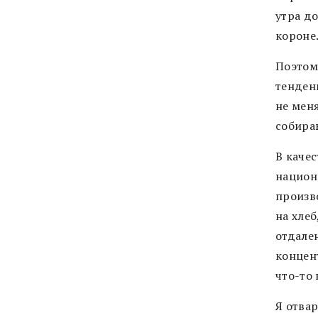
утра до
короне.
Поэтом
тенден
не мен
собира
В каче
национ
произв
на хлеб
отдале
концен
что-то
Я отва