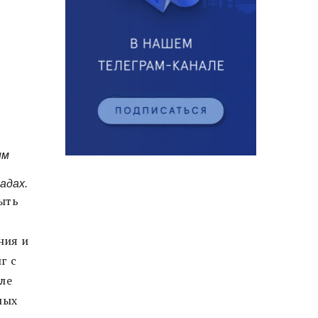
им
адах.
ыть
ния и
г с
ле
мых