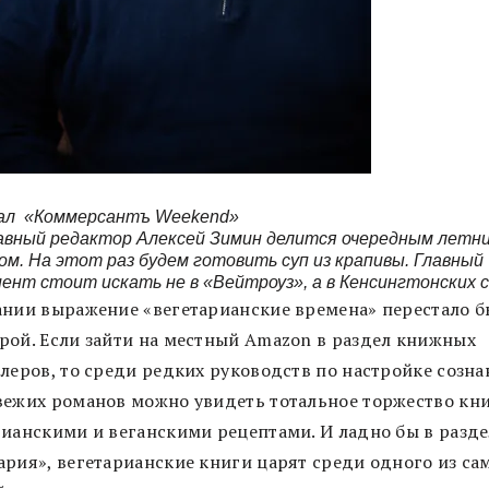
ал «Коммерсантъ Weekend»
авный редактор Алексей Зимин делится очередным летн
м. На этот раз будем готовить суп из крапивы. Главный
ент стоит искать не в «Вейтроуз», а в Кенсингтонских с
ании выражение «вегетарианские времена» перестало б
рой. Если зайти на местный Amazon в раздел книжных
ллеров, то среди редких руководств по настройке созна
вежих романов можно увидеть тотальное торжество кни
рианскими и веганскими рецептами. И ладно бы в разде
ария», вегетарианские книги царят среди одного из са