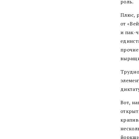
роль.
Плюс, р
от «Вей
и пак-
единст
прочие 
выращи
Трудно
элемен
диктат
Вот, н
открыт
крапива
нескол
йоркши