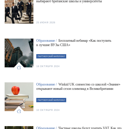
выбирают британские школы и университеты
25 ИЮНЯ 2026
Образование /
Бесплатный вебинар «Как поступить
в лучшие ВУЗы США»
ПАРТНЕРСКИЙ МАТЕРИАЛ
18 ОКТЯБРЯ 2024
Образование /
Winkid UK совместно со школой «Знание»
открывают новый сезон олимпиад в Великобритании
ПАРТНЕРСКИЙ МАТЕРИАЛ
10 ОКТЯБРЯ 2024
Образование /
Частные школы будут платить VAT. Как это