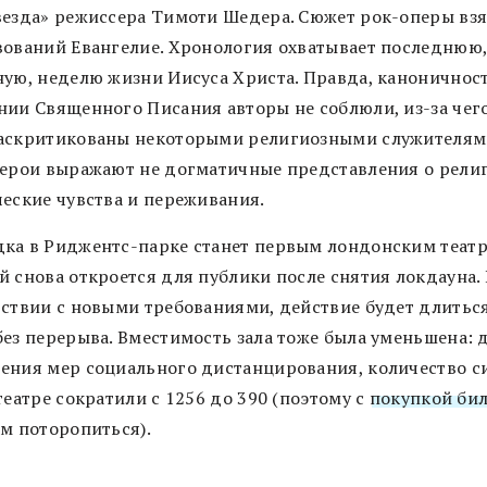
везда» режиссера Тимоти Шедера. Сюжет рок-оперы взя
вований Евангелие. Хронология охватывает последнюю
ную, неделю жизни Иисуса Христа. Правда, каноничнос
нии Священного Писания авторы не соблюли, из-за чег
аскритикованы некоторыми религиозными служителями
герои выражают не догматичные представления о религ
ческие чувства и переживания.
ка в Риджентс-парке станет первым лондонским театр
й снова откроется для публики после снятия локдауна. 
тствии с новыми требованиями, действие будет длитьс
без перерыва. Вместимость зала тоже была уменьшена: 
ения мер социального дистанцирования, количество с
театре сократили с 1256 до 390 (поэтому с
покупкой би
ем поторопиться).