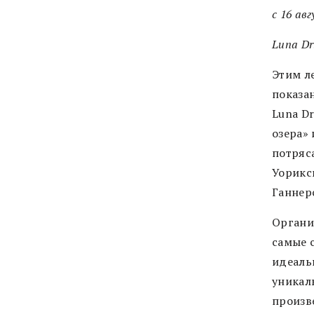
с 16 ав
Luna Dr
Этим л
показан
Luna D
озера»
потряс
Уорикс
Ганнер
Органи
самые 
идеаль
уникал
произв