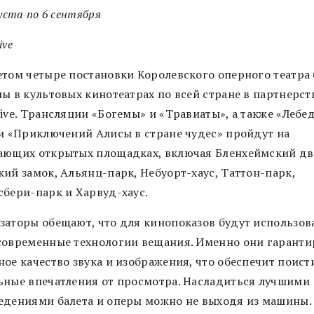
густа по 6 сентября
ive
етом четыре постановки Королевского оперного театра
ы в культовых кинотеатрах по всей стране в партнерст
rive. Трансляции «Богемы» и «Травиаты», а также «Лебе
 и «Приключений Алисы в стране чудес» пройдут на
ающих открытых площадках, включая Бленхеймский дв
кий замок, Альянц-парк, Небуорт-хаус, Таттон-парк,
сбери-парк и Харвуд-хаус.
заторы обещают, что для кинопоказов будут использов
современные технологии вещания. Именно они гарант
ное качество звука и изображения, что обеспечит поист
ьные впечатления от просмотра. Насладиться лучшими
едениями балета и оперы можно не выходя из машины.