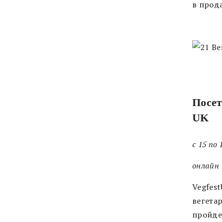
в прод
Посет
UK
с 15 по
онлайн
Vegfes
вегета
пройде