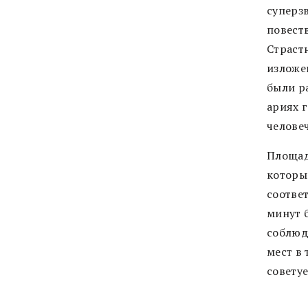
суперз
повест
Страст
изложе
были р
ариях 
челове
Площад
которы
соотве
минут 
соблюд
мест в 
совету