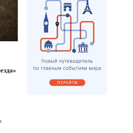
езда»
в