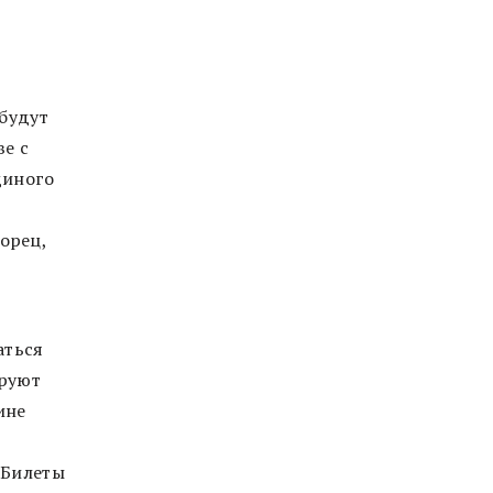
 будут
ве с
диного
орец,
аться
ируют
ине
 Билеты