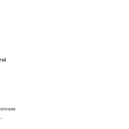
st
нцепция
,