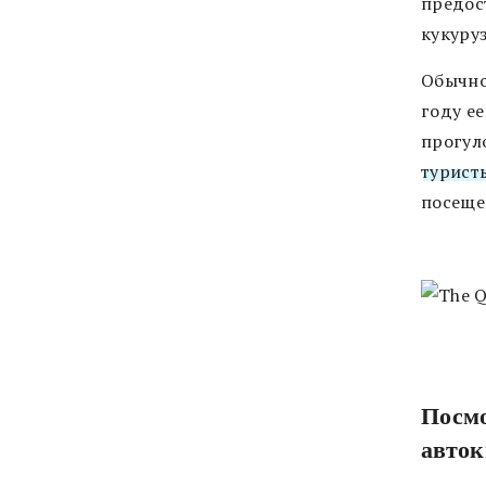
предос
кукуру
Обычно
году е
прогул
турист
посеще
Посмо
авто