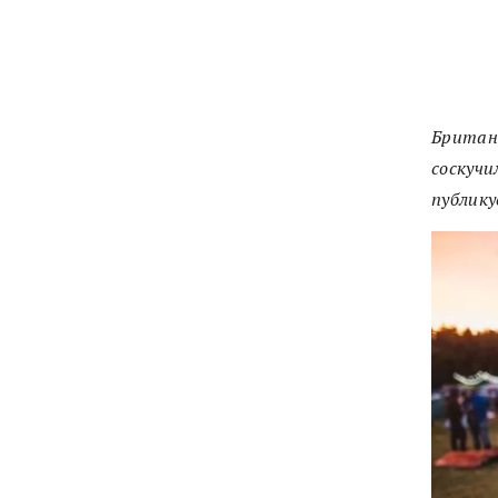
Британс
соскучи
публик