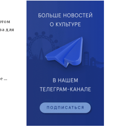
 этом
ва для