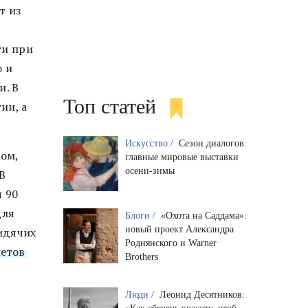
т из
,
ти при
о и
. В
Топ статей
ии, а
Искусство /
Сезон диалогов:
ом,
главные мировые выставки
осени-зимы
В
я 90
для
Блоги /
«Охота на Саддама»:
новый проект Александра
идячих
Роднянского и Warner
летов
Brothers
Люди /
Леонид Десятников: