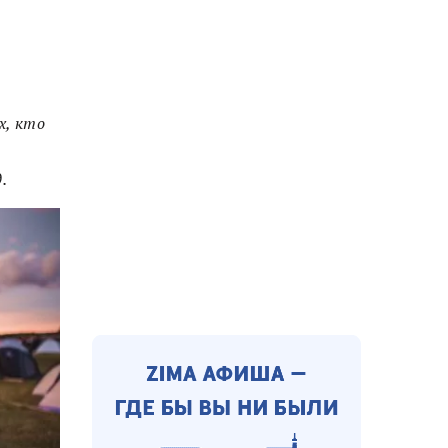
х, кто
e
.