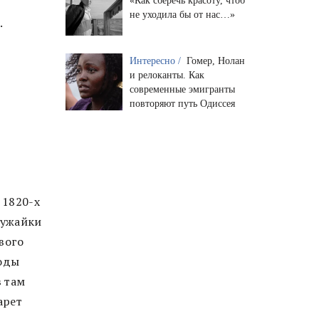
«Как сберечь красоту, чтоб
не уходила бы от нас…»
Интересно /
Гомер, Нолан
и релоканты. Как
современные эмигранты
повторяют путь Одиссея
 1820-х
лужайки
ового
годы
 там
арет