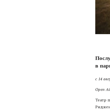
Послу
в пар
с 14 ав
Open Ai
Театр 
Риджен