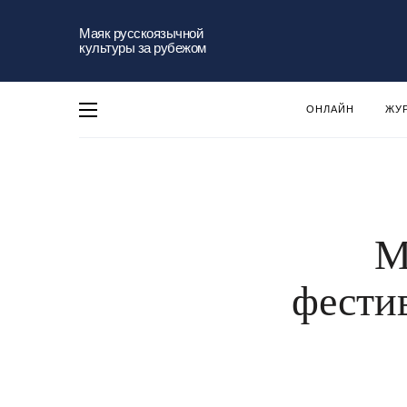
Маяк русскоязычной
культуры за рубежом
ОНЛАЙН
ЖУ
М
фестив