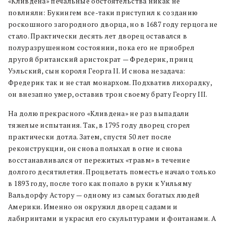
«Кливдена» печальные обстоятельства никак не
повлияли: Букингем все-таки приступил к созданию
роскошного загородного дворца, но в 1687 году герцога не
стало. Практически десять лет дворец оставался в
полуразрушенном состоянии, пока его не приобрел
другой британский аристократ
—
Фредерик, принц
Уэльский, сын короля Георга II. И снова незадача:
Фредерик так и не стал монархом. Подхватив лихорадку,
он внезапно умер, оставив трон своему брату Георгу III.
На долю прекрасного «Кливдена» не раз выпадали
тяжелые испытания. Так, в 1795 году дворец сгорел
практически дотла. Затем, спустя 50 лет после
реконструкции, он снова полыхал в огне и снова
восстанавливался от пережитых «травм» в течение
долгого десятилетия. Процветать поместье начало только
в 1893 году, после того как попало в руки к Уильяму
Вальдорфу Астору
—
одному из
самых богатых людей
Америки. Именно он окружил дворец садами и
лабиринтами и украсил его скульптурами и фонтанами. А