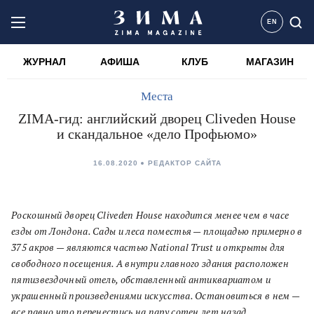
EN
ЖУРНАЛ
АФИША
КЛУБ
МАГАЗИН
Места
ZIMA-гид: английский дворец Cliveden House
и скандальное «дело Профьюмо»
16.08.2020
РЕДАКТОР САЙТА
Роскошный дворец Cliveden House находится менее чем в часе
езды от Лондона. Сады и леса поместья — площадью примерно в
375 акров — являются частью National Trust и открыты для
свободного посещения. А внутри главного здания расположен
пятизвездочный отель, обставленный антиквариатом и
украшенный произведениями искусства. Остановиться в нем —
все равно что перенестись на пару сотен лет назад.