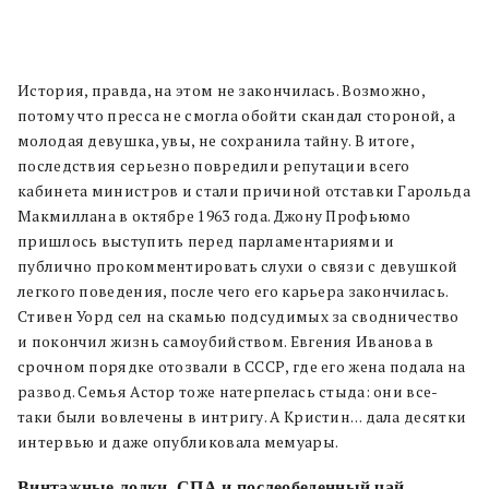
История, правда, на этом не закончилась. Возможно,
потому что пресса не смогла обойти скандал стороной, а
молодая девушка, увы, не сохранила тайну. В итоге,
последствия серьезно повредили репутации всего
кабинета министров и стали причиной отставки Гарольда
Макмиллана в октябре 1963 года. Джону Профьюмо
пришлось выступить перед парламентариями и
публично прокомментировать слухи о связи с девушкой
легкого поведения, после чего его карьера закончилась.
Стивен Уорд сел на скамью подсудимых за сводничество
и покончил жизнь самоубийством. Евгения Иванова в
срочном порядке отозвали в СССР, где его жена подала на
развод. Семья Астор тоже натерпелась стыда: они все-
таки были вовлечены в интригу. А Кристин… дала десятки
интервью и даже опубликовала мемуары.
Винтажные лодки, СПА и послеобеденный чай