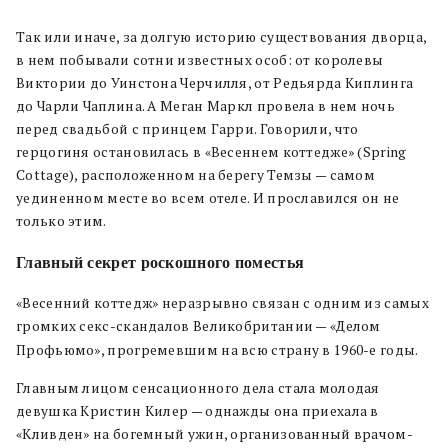
Так или иначе, за долгую историю существования дворца,
в нем побывали сотни известных особ: от королевы
Виктории до Уинстона Черчилля, от Редьярда Киплинга
до Чарли Чаплина. А Меган Маркл провела в нем ночь
перед свадьбой с принцем Гарри. Говорили, что
герцогиня остановилась в «Весеннем коттедже» (Spring
Cottage), расположенном на берегу Темзы — самом
уединенном месте во всем отеле. И прославился он не
только этим.
Главный секрет роскошного поместья
«Весенний коттедж» неразрывно связан с одним из самых
громких секс-скандалов Великобритании — «Делом
Профьюмо», прогремевшим на всю страну в 1960-е годы.
Главным лицом сенсационного дела стала молодая
девушка Кристин Килер — однажды она приехала в
«Кливден» на богемный ужин, организованный врачом-