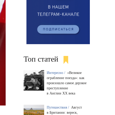
Топ статей
Интересно /
«Великое
ограбление поезда»: как
произошло самое дерзкое
преступление
в Англии XX века
Путешествия /
Август
в Британии: вереск,