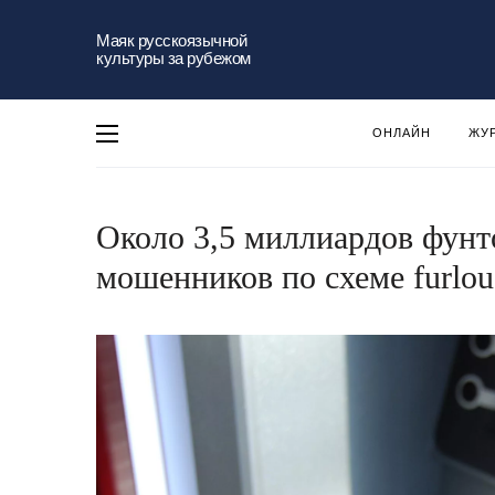
Маяк русскоязычной
культуры за рубежом
ОНЛАЙН
ЖУ
Около 3,5 миллиардов фунт
мошенников по схеме furlo