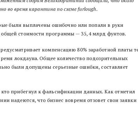
аможенным сборам Великобритании сообщили, что около
о во время карантина по схеме furlough.
орые были выплачены ошибочно или попали в руки
 общей стоимости программы — 35,4 млрд фунтов.
предусматривает компенсацию 80% заработной платы т
 время локдауна. Общее количество подозрительных
ельно были допущены серьезные ошибки, составляет
 кто прибегнул к фальсификации данных. Как отметил
нии надеются, что бизнес вовремя отзовет свои заявки