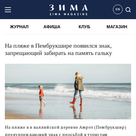
EN
ЖУРНАЛ
АФИША
КЛУБ
МАГАЗИН
На пляже в Пембрукшире появился знак,
запрещающий забирать на память гальку
На пляже в в валлийской деревне Амрот (Пембрукшир)
предупреждающий знак с просьбой к туристам