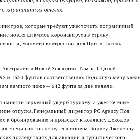
 в карантинных отелях.
инистров, которые требуют ужесточить пограничный
ние новых штаммов коронавируса в страну.
астности, министр внутренних дел Прити Патель
в Австралии и Новой Зеландии. Там за 14 дней
92 и 1630 фунтов соответственно. Подобную меру ввел
там намного ниже — 642 фунта за две недели.
т нанести серьезный ущерб туризму, а ужесточение
тние отпуска. Генеральный директор PC Agency Пол
ие к бронированию и приведет к коллапсу доходов
гих специалистов по путешествиям. Борису Джонсону
ских последствиях для авиации и туристического