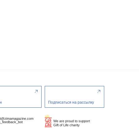
н
Подписаться на рассылку
ct@zimamagazine.com
We are proud to support
_feedback_bot
Gift of Life charity