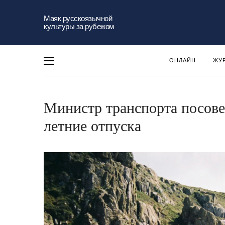
Маяк русскоязычной
культуры за рубежом
ОНЛАЙН
ЖУ
Министр транспорта посове
летние отпуска