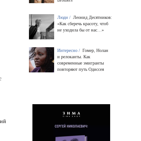
Brothers
Люди /
Леонид Десятников:
«Как сберечь красоту, чтоб
не уходила бы от нас…»
ь
Интересно /
Гомер, Нолан
и релоканты. Как
современные эмигранты
повторяют путь Одиссея
с
кий