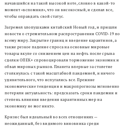
начавшийся на такой высокой ноте, словно в какой-то
момент «вспомнил», что он високосный, и сделал все,
чтобы оправдать свой статус.
Загремел хлопушками китайский Новый год, и пришли
новости о стремительном распространении COVID-19 по
всему миру. Закрытие границ и введение карантинов, а
также резкое падение спроса на основные мировые
товары вкупе со снижением цен на нефть после срыва
сделки ОПЕК+ спровоцировали торможение экономик и
обвал мировых рынков. Планета впервые за столетие
столкнулась с такой масштабной пандемией, и ничего
удивительного, что испугались все. Прежние
экономические тенденции и макропрогнозы мгновенно
потеряли актуальность: предсказать сроки пандемии и
степень влияния введения карантинных мер на
экономику не мог никто.
Кризис был идеальный во всех отношениях —
неожиданный, без видимого виновника среди