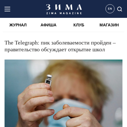
EN
ЖУРНАЛ
АФИША
КЛУБ
МАГАЗИН
The Telegraph: пик заболеваемости пройден –
правительство обсуждает открытие школ