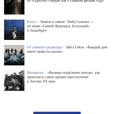
об «Одиссее» говорят как о главном фильме года?
Блоги /
Земное и святое. Люба Галкина —
об опере «Святой Франциск Ассизский»
в Зальцбурге
От главного редактора /
Зайга Гайле. «Каждый дом
имеет право на жизнь»
Интересно /
«Великое ограбление поезда»: как
произошло самое дерзкое преступление
в Англии XX века