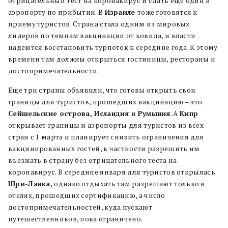
отрицательный тест на коронавирус и сдать еще один в
аэропорту по прибытии. В
Израиле
тоже готовятся к
приему туристов. Страна стала одним из мировых
лидеров по темпам вакцинации от ковида, и власти
надеются восстановить турпоток к середине года. К этому
времени там должны открыться гостиницы, рестораны и
достопримечательности.
Еще три страны объявили, что готовы открыть свои
границы для туристов, прошедших вакцинацию – это
Сейшельские острова, Исландия
и
Румыния
. А
Кипр
открывает границы и аэропорты для туристов из всех
стран с 1 марта и планирует снизить ограничения для
вакцинированных гостей, в частности разрешить им
въезжать в страну без отрицательного теста на
коронавирус. В середине января для туристов открылась
Шри-Ланка,
однако отдыхать там разрешают только в
отелях, прошедших сертификацию, а число
достопримечательностей, куда пускают
путешественников, пока ограничено.