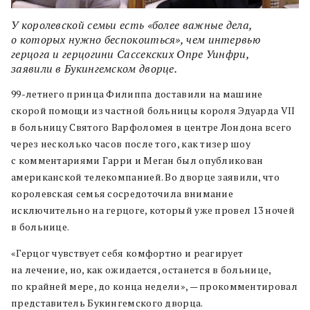
У королевской семьи есть «более важные дела,
о которых нужно беспокоиться», чем интервью
герцога и герцогини Сассекских Опре Уинфри,
заявили в Букингемском дворце.
99-летнего принца Филиппа доставили на машине
скорой помощи из частной больницы короля Эдуарда VII
в больницу Святого Варфоломея в центре Лондона всего
через несколько часов после того, как тизер шоу
с комментариями Гарри и Меган был опубликован
американской телекомпанией. Во дворце заявили, что
королевская семья сосредоточила внимание
исключительно на герцоге, который уже провел 13 ночей
в больнице.
«Герцог чувствует себя комфортно и реагирует
на лечение, но, как ожидается, останется в больнице,
по крайней мере, до конца недели», — прокомментировал
представитель Букингемского дворца.