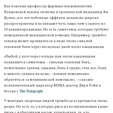
Как пояснил профессор фармакоэпидемиологии
Лондонской школы гигиены и тропической медицины Ян
Дуглас, все эти побочные эффекты довольно широко
распространены и возникают чуть чаще, чем у одного из
10 вакцинированных. Но есть симптомы, которые требуют
немедленной медицинской помощи. Например, тромбоз
головы может проявляться в виде очень сильной
головной боли через несколько дней после вакцинации.
«Любой, у кого через четыре дня после вакцинации
появляются симптомы – сильная головная боль,
помутнение зрения, одышка, боль в груди, отек ног, боли
в животе, синяки на коже, ­– должен немедленно
обратиться за медицинской помощью», — сказала
исполнительный директор MHRA доктор Джун Рейн в
беседе с
The Telegraph
.
У молодых здоровых людей тромбозы встречаются очень
редко. Но есть те, у которых риск их возникновения выше:
люди с избыточным весом, курильщики, те, кто