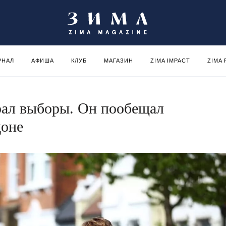
РНАЛ
АФИША
КЛУБ
МАГАЗИН
ZIMA IMPACT
ZIMA
рал выборы. Он пообещал
доне