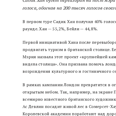
Садик Хан будет переизбран на пост мэра 
голоса, обогнав на 200 тысяч голосов сво
В первом туре Садик Хан получил 40% голос
раунде. Хан — 55,2%, Бейли — 44,8%.
Первой инициативой Хана после перевыборов
продвигать туризм в британской столице. Е
Мэрия назвала этот проект «крупнейшей ка
видела столица». Она призвана помочь лонд
возрождения культурного и гостиничного с
В рамках кампании Лондон превратится в 
открытым небом. Так, например, на экране
всемирно известного британского художник
Ас Девлин посадит живой лес в Сомерсет-Ха
Королевской академии поработают над дор