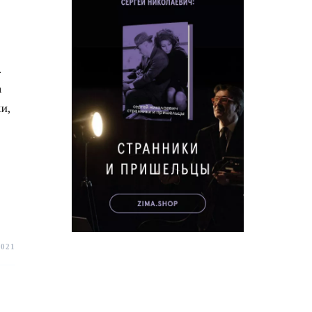
.
а
и,
2021