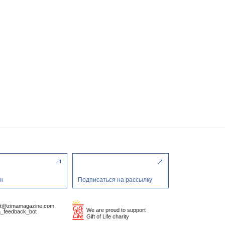
н
Подписаться на рассылку
ct@zimamagazine.com
We are proud to support
_feedback_bot
Gift of Life charity