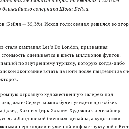
Лондона. Лейборист набрал на выборах 1 206 034
его ближайшего соперника Шона Бейли.
ов (Бейли — 35,3%). Исход голосования решился во вто
 стала кампания Let’s Do London, призванная
е стоимость оценивается в шесть миллионов фунтов.
мпанией по внутреннему туризму, которую когда-либо
онской экономике встать на ноги после пандемии за сч
екторов.
огромную огромную художественную галерею под
 Пикадилли-Серкус можно будет увидеть арт-объект
а Дэвид Хокни «Цирк Хокни». Художник и дизайнер
усе для Лондонской биеннале дизайна, а художники
ожными переходами и уличной инфраструктурой в Вест