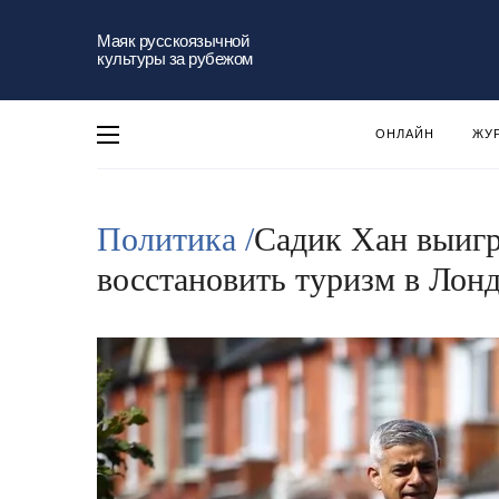
Маяк русскоязычной
культуры за рубежом
ОНЛАЙН
ЖУ
Политика /
Садик Хан выиг
восстановить туризм в Лон