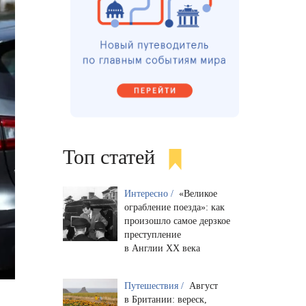
Топ статей
Интересно /
«Великое
ограбление поезда»: как
произошло самое дерзкое
преступление
в Англии XX века
Путешествия /
Август
в Британии: вереск,