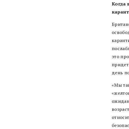
Когда 
каран
Британ
освобо
каранти
послабл
это пр
придет
день п
«Мы та
«желтог
ожидан
возрас
относи
безопа