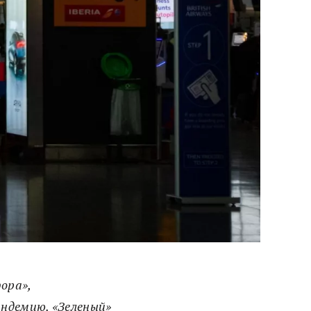
ора»,
андемию. «Зеленый»