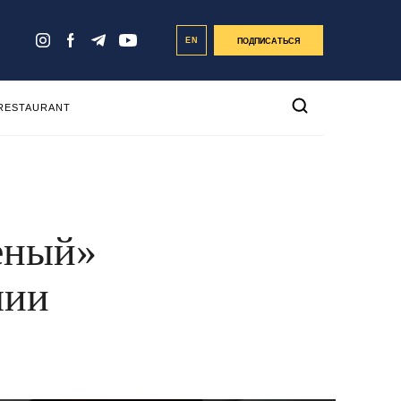
EN
ПОДПИСАТЬСЯ
 RESTAURANT
еный»
лии