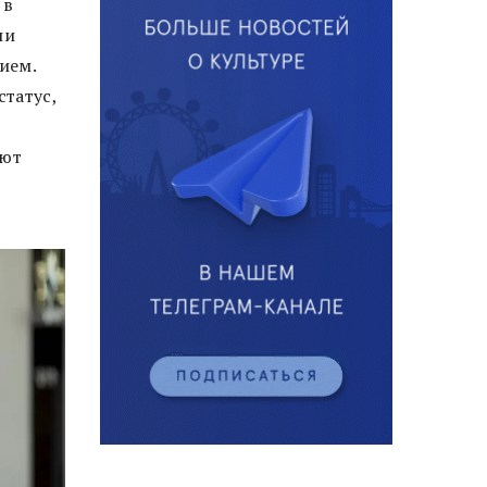
 в
ли
ием.
статус,
ают