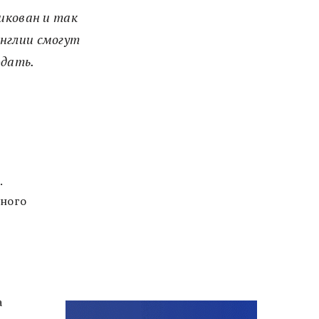
икован и так
Англии смогут
юдать.
.
ьного
а