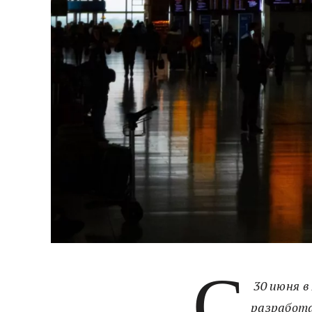
С
30 июня в
разработа