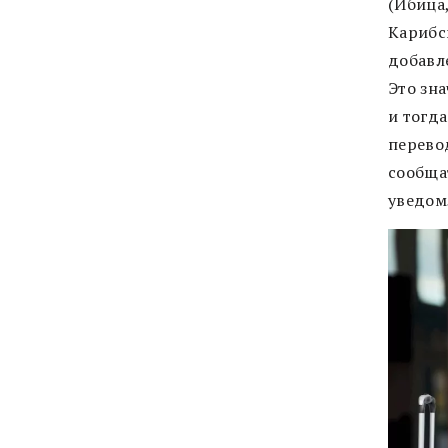
(Ибица
Карибс
добавл
Это зна
и тогд
перево
сообща
уведом