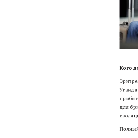
Кого д
Эритре
Уганда 
прибыв
для бр
изоляц
Полный