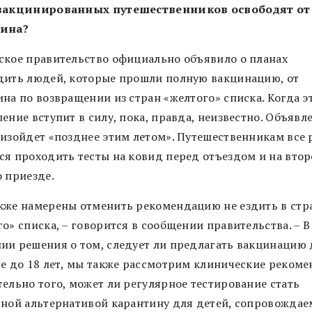
вакцинированных путешественников освободят от
тина?
ское правительство официально объявило о планах
дить людей, которые прошли полную вакцинацию, от
на по возвращении из стран «желтого» списка. Когда э
ение вступит в силу, пока, правда, неизвестно. Объявле
оизойдет «позднее этим летом». Путешественникам все 
ся проходить тесты на ковид перед отъездом и на вто
о приезде.
кже намерены отменить рекомендацию не ездить в стр
о» списка, – говорится в сообщении правительства. – В
ии решения о том, следует ли предлагать вакцинацию 
те до 18 лет, мы также рассмотрим клинические реком
тельно того, может ли регулярное тестирование стать
сной альтернативой карантину для детей, сопровожда