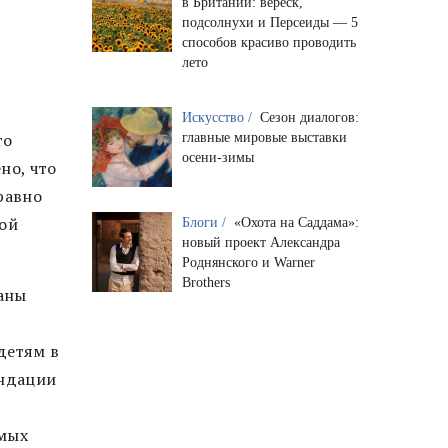
в Британии: вереск,
подсолнухи и Персеиды — 5
способов красиво проводить
лето
Искусство /
Сезон диалогов:
то
главные мировые выставки
осени-зимы
но, что
равно
рой
Блоги /
«Охота на Саддама»:
новый проект Александра
Роднянского и Warner
Brothers
аны
детям в
ендации
емых