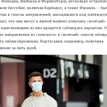
, Менорка, Майорка и Форментера), несколько островов
ком бассейне, включая Барбадос, а также Израиль — бы
ены в список направлений, находящихся под наблюден
чит, что они могут в любой момент получить «желтый» 
а приезжающим из них придется соблюдать карантин. О
де направления из «зеленого» в «желтый» список обещ
ть заблаговременно. Португалия, например, получила
ление за пять дней.