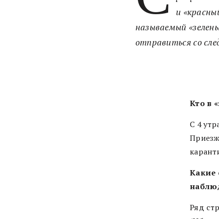
и «красны
называемый «зелены
отправиться со сле
Кто в 
С 4 утр
Приезж
карант
Какие 
наблю
Ряд стр