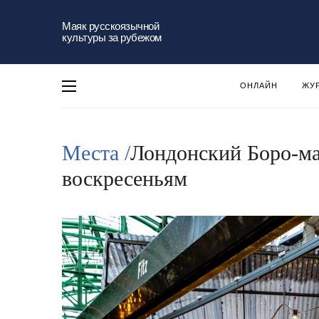
Маяк русскоязычной
культуры за рубежом
ОНЛАЙН
ЖУ
Места /
Лондонский Боро-мар
воскресеньям