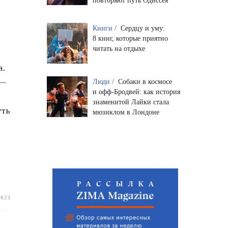
повторяют путь Одиссея
-
Книги /
Сердцу и уму:
8 книг, которые приятно
читать на отдыхе
а.
 —
Люди /
Собаки в космосе
и офф-Бродвей: как история
знаменитой Лайки стала
уть
мюзиклом в Лондоне
2021