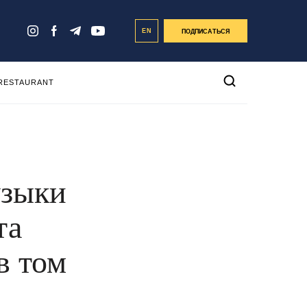
EN
ПОДПИСАТЬСЯ
 RESTAURANT
узыки
та
в том