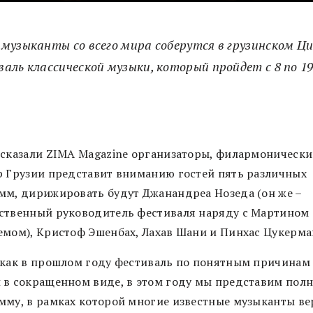
 музыканты со всего мира соберутся в грузинском Ц
аль классической музыки, который пройдет с 8 по 19
ссказали ZIMA Magazine организаторы, филармоническ
р Грузии представит вниманию гостей пять различных
мм, дирижировать будут Джанандреа Нозеда (он же –
ственный руководитель фестиваля наряду с Мартином
емом), Кристоф Эшенбах, Лахав Шани и Пинхас Цукерма
 как в прошлом году фестиваль по понятным причинам
 в сокращенном виде, в этом году мы представим пол
мму, в рамках которой многие известные музыканты ве