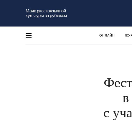
Маяк русскоязычной
культуры за рубежом
ОНЛАЙН
ЖУ
Фест
в
с уч