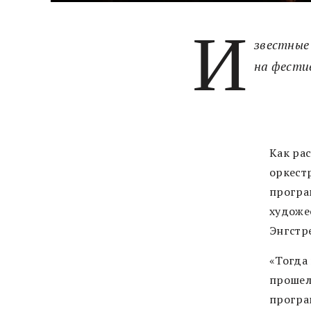
И
звестные
на фестив
Как ра
оркест
програ
художе
Энгстр
«Тогда
прошел
програ