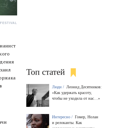
 FESTIVAL
пианист
кого
едения
ихаил
Топ статей
воржака
в
Люди /
Леонид Десятников:
«Как удержать красоту,
чтобы не уходила от нас…»
Интересно /
Гомер, Нолан
ачи
и релоканты. Как