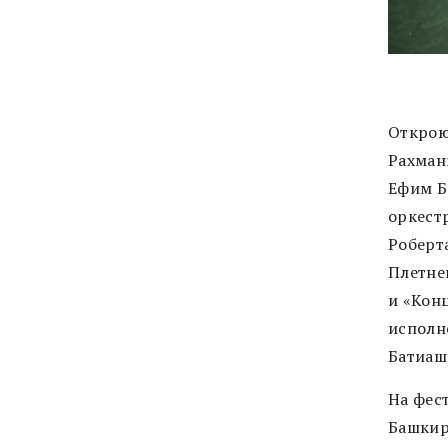
Открою
Рахман
Ефим Б
оркест
Роберт
Плетне
и «Кон
исполн
Батиаш
На фес
Башкир