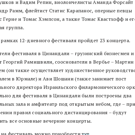
ушков и Вадим Репин, виолончелисты Аманда Форсайт
ндр Рамм, флейтист Статис Карапанос, оперные певцы
с Герне и Томас Хэмпсон, а также Томас Квастхофф и ег
ая группа.
в рамках 12-дневного фестиваля пройдет 23 концерта.
тели фестиваля в Цинандали – грузинский бизнесмен и
т Георгий Рамишвили, сооснователи в Вербье – Мартин
ем (он также осуществляет художественное руководств
алем в Юрмале) и Ави Шошани (также занимает пост
льного директора Израильского филармонического орке
льно для фестиваля в Цинандали были построены два
льных зала и амфитеатр под открытым небом, где – пр
ении правил социального дистанцирования – будут
ить все основные вечерние концерты.
 на фестиваль можно приобрести
тут
.