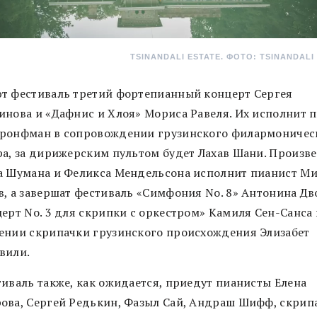
TSINANDALI ESTATE. ФОТО: TSINANDALI
т фестиваль третий фортепианный концерт Сергея
инова и «Дафнис и Хлоя» Мориса Равеля. Их исполнит 
ронфман в сопровождении грузинского филармоничес
ра, за дирижерским пультом будет Лахав Шани. Произв
а Шумана и Феликса Мендельсона исполнит пианист М
в, а завершат фестиваль «Симфония No. 8» Антонина Д
церт No. 3 для скрипки с оркестром» Камиля Сен-Санса 
ении скрипачки грузинского происхождения Элизабет
вили.
тиваль также, как ожидается, приедут пианисты Елена
ова, Сергей Редькин, Фазыл Сай, Андраш Шифф, скрип