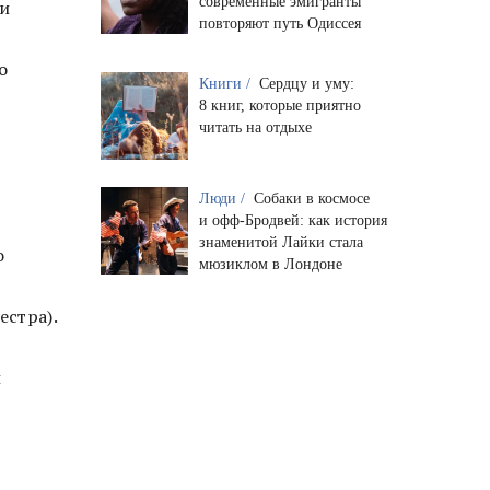
современные эмигранты
 и
повторяют путь Одиссея
о
Книги /
Сердцу и уму:
8 книг, которые приятно
читать на отдыхе
Люди /
Собаки в космосе
и офф-Бродвей: как история
знаменитой Лайки стала
о
мюзиклом в Лондоне
стра).
и