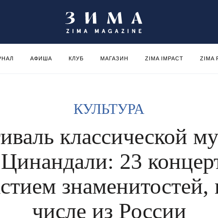
РНАЛ
АФИША
КЛУБ
МАГАЗИН
ZIMA IMPACT
ZIMA
КУЛЬТУРА
иваль классической м
 Цинандали: 23 концер
астием знаменитостей, 
числе из России