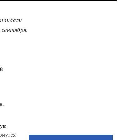
инандали
 сентября.
ий
н.
ную
рнутся