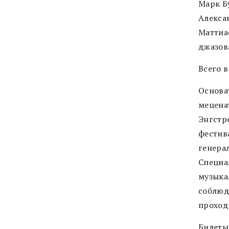
Марк Б
Алекса
Маттиа
джазов
Всего 
Основа
мецена
Энгстр
фестив
генера
Специа
музыка
соблюд
проход
Билеты