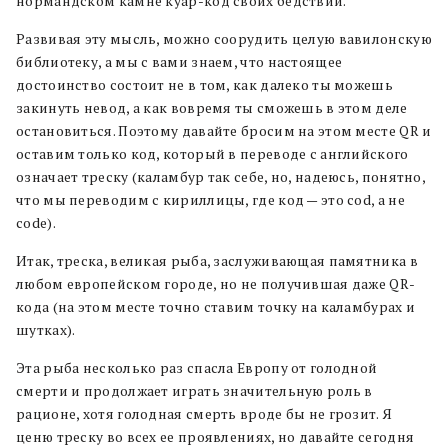
нормандском камне куар-код своих бедствий.
Развивая эту мысль, можно соорудить целую вавилонскую
библиотеку, а мы с вами знаем, что настоящее
достоинство состоит не в том, как далеко ты можешь
закинуть невод, а как вовремя ты сможешь в этом деле
остановиться. Поэтому давайте бросим на этом месте QR и
оставим только код, который в переводе с английского
означает треску (каламбур так себе, но, надеюсь, понятно,
что мы переводим с кириллицы, где код — это cod, а не
code).
Итак, треска, великая рыба, заслуживающая памятника в
любом европейском городе, но не получившая даже QR-
кода (на этом месте точно ставим точку на каламбурах и
шутках).
Эта рыба несколько раз спасла Европу от голодной
смерти и продолжает играть значительную роль в
рационе, хотя голодная смерть вроде бы не грозит. Я
ценю треску во всех ее проявлениях, но давайте сегодня