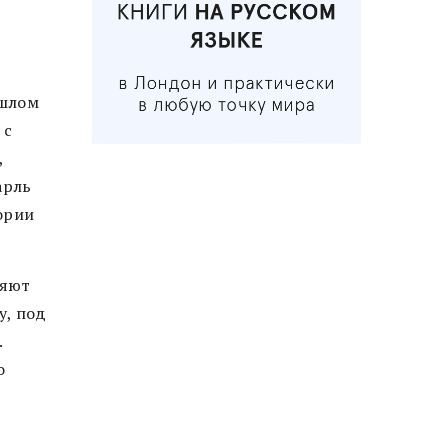
ошлом
 с
,
арль
ории
няют
у, под
.
о