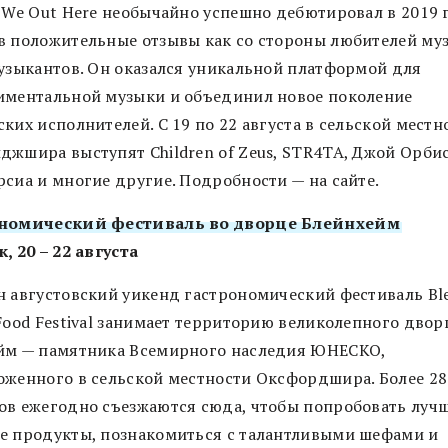
. We Out Here необычайно успешно дебютировал в 2019 
в положительные отзывы как со стороны любителей му
музыкантов. Он оказался уникальной платформой для
иментальной музыки и объединил новое поколение
ких исполнителей. С 19 по 22 августа в сельской местн
джшира выступят Children of Zeus, STR4TA, Джой Орби
рсиа и многие другие. Подробности — на сайте.
ономический фестиваль во дворце Блейнхейм
, 20 – 22 августа
н августовский уикенд гастрономический фестиваль Bl
 Food Festival занимает территорию великолепного двор
йм — памятника Всемирного наследия ЮНЕСКО,
оженного в сельской местности Оксфордшира. Более 28
ов ежегодно съезжаются сюда, чтобы попробовать луч
е продукты, познакомиться с талантливыми шефами и