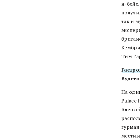
н-бейс
получи
так и 
экспер
британс
Кембри
Тим Га
Гастр
Вудсток
На оди
Palace
Бленхе
распол
гурман
местны