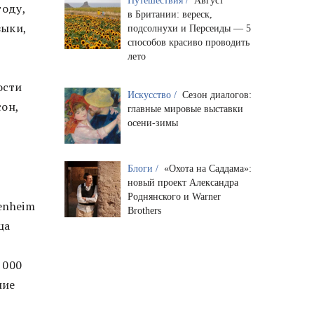
Путешествия /
Август
году,
в Британии: вереск,
зыки,
подсолнухи и Персеиды — 5
способов красиво проводить
лето
ости
Искусство /
Сезон диалогов:
сон,
главные мировые выставки
осени-зимы
Блоги /
«Охота на Саддама»:
новый проект Александра
Роднянского и Warner
enheim
Brothers
ца
 000
шие