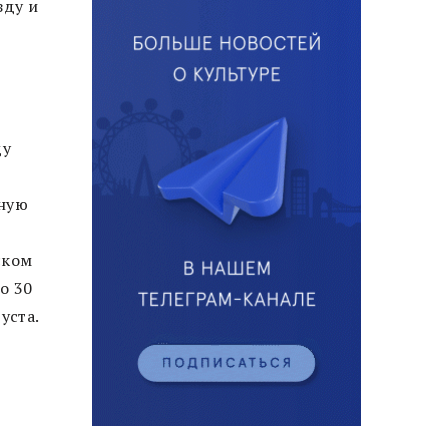
зду и
ду
рную
ском
по 30
уста.