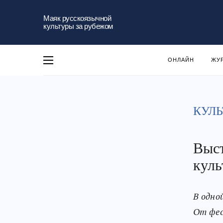
Маяк русскоязычной
культуры за рубежом
ОНЛАЙН
ЖУ
КУЛЬ
Выст
куль
В одно
От фес