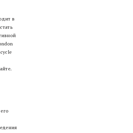
одит в
 стать
тивной
London
cycle
айте.
 его
ведения