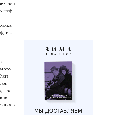
астроен
ых шеф-
рэйка,
мфрис.
ds
этого
hers,
тся,
, что
ожно
мация о