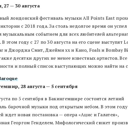
, 27 — 30 августа
ный лондонский фестиваль музыки All Points East прох
иктории с 2018 года. За столь недолгое время он успел
 музыкальным событием для всех любителей альтерна
 В этом году с 27 по 30 августа на его сцене выступят 
 и Джорджа Смит, Джейми xx и Кано, Foals и Bombay Bi
 также десятки других не менее известных артистов. Все
ности и полный список выступающих можно найти на с
Baroque
емшир, 28 августа — 5 сентября
густа по 5 сентября в Бакингемшире состоится летний
аль барочной музыки под открытым небом. В этом году
й ждет новая постановка — опера «Ацис и Галатея»,
нная Георгом Генделем. Мифологический сюжет произ