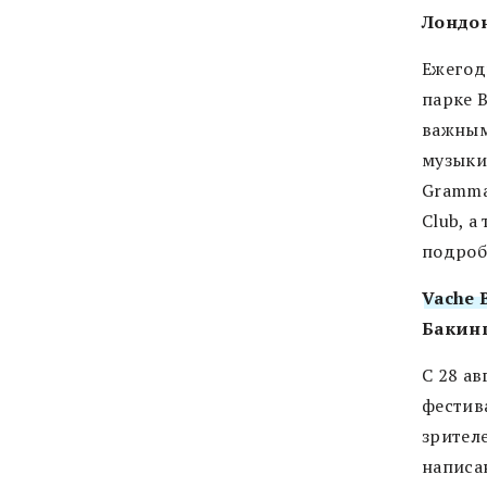
Лондон
Ежегод
парке В
важным
музыки.
Grammar
Club, а
подроб
Vache 
Бакинг
С 28 ав
фестив
зрителе
написа