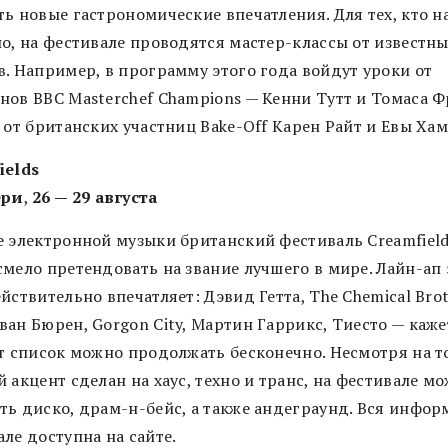
ть новые гастрономические впечатления. Для тех, кто н
но, на фестивале проводятся мастер-классы от известн
в. Например, в программу этого года войдут уроки от
нов BBC Masterchef Champions — Кенни Тутт и Томаса Ф
 от британских участниц Bake-Off Карен Райт и Евы Ха
ields
ери
,
26 — 29 августа
е электронной музыки британский фестиваль Creamfiel
смело претендовать на звание лучшего в мире. Лайн-ап 
йствительно впечатляет: Дэвид Гетта, The Chemical Brot
ан Бюрен, Gorgon City, Мартин Гаррикс, Тиесто — каже
от список можно продолжать бесконечно. Несмотря на то
 акцент сделан на хаус, техно и транс, на фестивале м
ть диско, драм-н-бейс, а также андеграунд. Вся инфор
ле доступна на сайте.