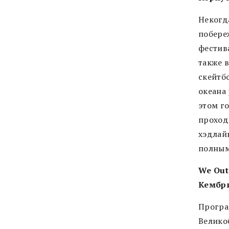
Некогд
побере
фестив
также 
скейтб
океана
этом г
проходи
хэдлайн
полным
We Out
Кембри
Програ
Великоб