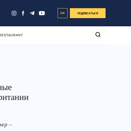
EN
ПОДПИСАТЬСЯ
 RESTAURANT
ные
ритании
ьер —