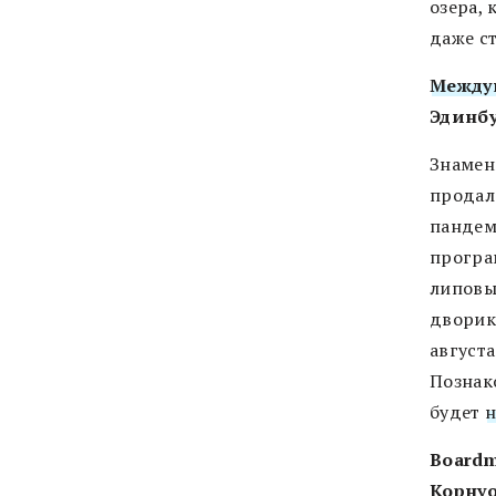
озера,
даже с
Между
Эдинбур
Знамен
продал
пандем
програ
липовы
дворике
августа
Познак
будет
н
Boardm
Корнуо