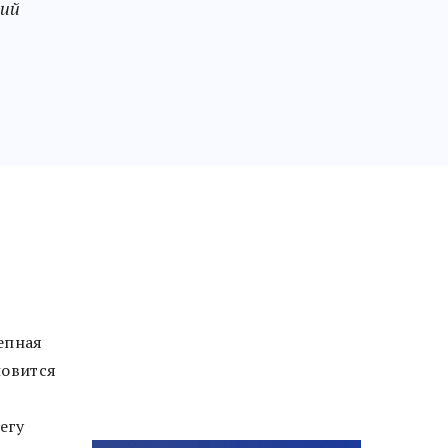
ний
епная
новится
егу