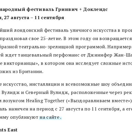
народный фестиваль Гринвич + Доклендс
, 27 августа – 11 сентября
йший лондонский фестиваль уличного искусства в пр
праздновал свое 25-летие. В этом году он возвращается
бразной театрально-зрелищной программой. Например
ей ждет танцевальный перфоманс от Джинифер Жан-Ш
е викторианцы», в котором она исследует сложные ист
ожих из Британии.
е искусство, инсталляции и всевозможные шоу объеди
 Вулидж и Северный Вулидж, расположенные через рек
 лозунгом Healing Together («Выздоравливаем вместе»)
ль намечен на период с 27 августа по 11 сентября, а ег
мму опубликуют
на сайте .
nts East