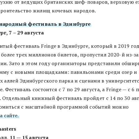
 кухню от ведущих британских шеф-поваров, верховую е
троительство жилищ кочевых народов.
народный фестиваль в Эдинбурге
г, 7 – 29 августа
итый фестиваль Fringe в Эдинбурге, который в 2019 го
 более трех миллионов билетов, пропустил 2020-й из-за
ии. Зато в этом году организаторы представили обши
мму с новыми площадками: павильонами среди озер и
х аллей Эдинбургского парка и сценами в университет
. Фестиваль состоится с 7 по 29 августа, а Fringe — с 6 
. Отдельный книжный фестиваль пройдет с 14 по 30 авг
омиться с масштабной программой событий можно
а сайте.
asters
лл, 11 — 15 августа