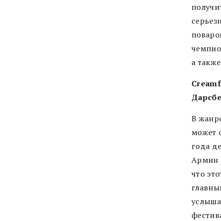
получи
серьез
поваро
чемпио
а также
Creamf
Дарсб
В жанр
может 
года де
Армин в
что эт
главный
услыша
фестива