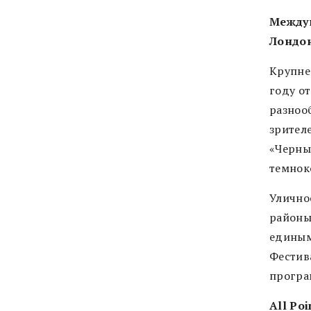
Между
Лондон
Крупне
году от
разноо
зрител
«Черны
темнок
Улично
районы
единым
Фестива
програ
All Poi