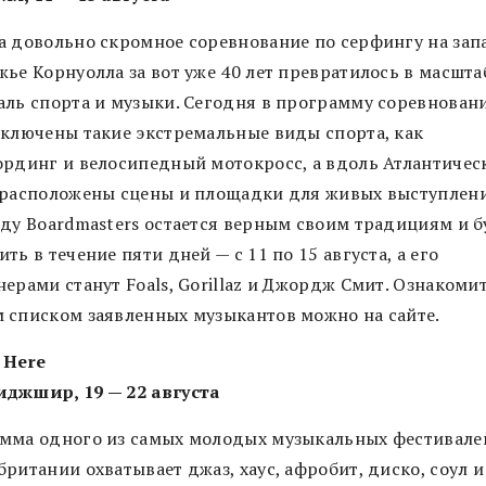
а довольно скромное соревнование по серфингу на за
жье Корнуолла за вот уже 40 лет превратилось в масшт
аль спорта и музыки. Сегодня в программу соревнован
включены такие экстремальные виды спорта, как
ординг и велосипедный мотокросс, а вдоль Атлантичес
 расположены сцены и площадки для живых выступлени
оду Boardmasters остается верным своим традициям и б
ть в течение пяти дней — с 11 по 15 августа, а его
ерами станут Foals, Gorillaz и Джордж Смит. Ознакомит
 списком заявленных музыкантов можно на сайте.
 Here
джшир, 19 — 22 августа
мма одного из самых молодых музыкальных фестивале
ритании охватывает джаз, хаус, афробит, диско, соул 