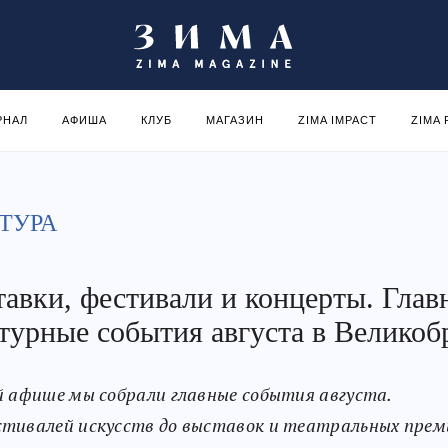
РНАЛ
АФИША
КЛУБ
МАГАЗИН
ZIMA IMPACT
ZIMA
ТУРА
авки, фестивали и концерты. Глав
турные события августа в Великоб
й афише мы собрали главные события августа.
тивалей искусств до выставок и театральных прем