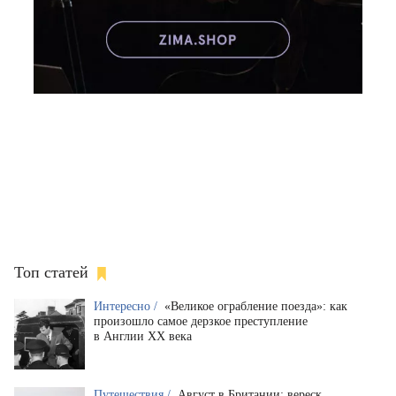
Топ статей
Интересно /
«Великое ограбление поезда»: как
произошло самое дерзкое преступление
в Англии XX века
Путешествия /
Август в Британии: вереск,