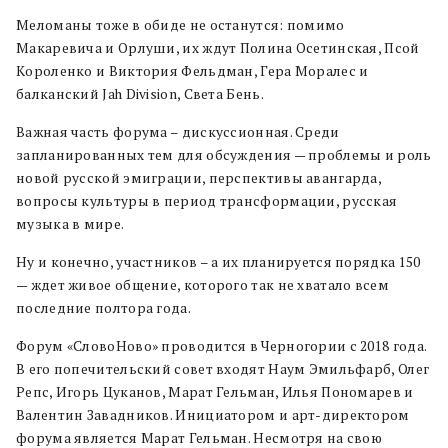
Меломаны тоже в обиде не останутся: помимо
Макаревича и Орлуши, их ждут Полина Осетинская, Псой
Короленко и Виктория Фельдман, Гера Моралес и
балканский Jah Division, Света Бень.
Важная часть форума – дискуссионная. Среди
запланированных тем для обсуждения — проблемы и роль
новой русской эмиграции, перспективы авангарда,
вопросы культуры в период трансформации, русская
музыка в мире.
Ну и конечно, участников – а их планируется порядка 150
— ждет живое общение, которого так не хватало всем
последние полтора года.
Форум «СловоНово» проводится в Черногории с 2018 года.
В его попечительский совет входят Наум Эмильфарб, Олег
Репс, Игорь Цуканов, Марат Гельман, Илья Пономарев и
Валентин Завадников. Инициатором и арт-директором
форума является Марат Гельман. Несмотря на свою