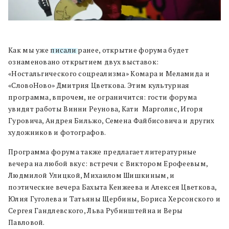
Как мы уже
писали
ранее, открытие форума будет
ознаменовано открытием двух выставок:
«Ностальгического соцреализма» Комара и Меламида и
«СловоНово» Дмитрия Цветкова. Этим культурная
программа, впрочем, не ограничится: гости форума
увидят работы Винни Реунова, Кати Марголис, Игоря
Гуровича, Андрея Бильжо, Семена Файбисовича и других
художников и фотографов.
Программа форума также предлагает литературные
вечера на любой вкус: встречи с Виктором Ерофеевым,
Людмилой Улицкой, Михаилом Шишкиным, и
поэтические вечера Бахыта Кенжеева и Алексея Цветкова,
Юлия Гуголева и Татьяны Щербины, Бориса Херсонского и
Сергея Гандлевского, Льва Рубинштейна и Веры
Павловой.