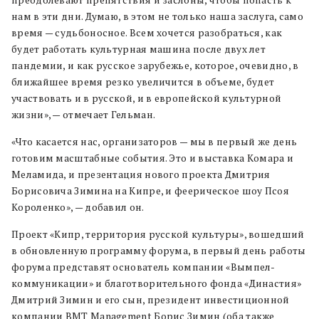
нам в эти дни. Думаю, в этом не только наша заслуга, само
время — судьбоносное. Всем хочется разобраться, как
будет работать культурная машина после двух лет
пандемии, и как русское зарубежье, которое, очевидно, в
ближайшее время резко увеличится в объеме, будет
участвовать и в русской, и в европейской культурной
жизни», — отмечает Гельман.
«Что касается нас, организаторов — мы в первый же день
готовим масштабные события. Это и выставка Комара и
Меламида, и презентация нового проекта Дмитрия
Борисовича Зимина на Кипре, и феерическое шоу Псоя
Короленко», — добавил он.
Проект «Кипр, территория русской культуры», вошедший
в обновленную программу форума, в первый день работы
форума представят основатель компании «Вымпел-
коммуникации» и благотворительного фонда «Династия»
Дмитрий Зимин и его сын, президент инвестиционной
компании BMT Management Борис Зимин (оба также