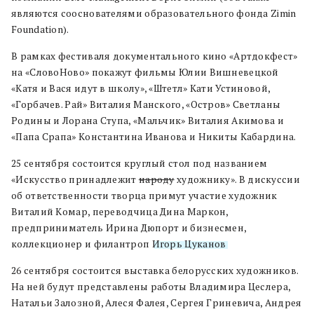
являются сооснователями образовательного фонда Zimin
Foundation).
В рамках фестиваля документального кино «Артдокфест»
на «СловоНово» покажут фильмы Юлии Вишневецкой
«Катя и Вася идут в школу», «Штетл» Кати Устиновой,
«Горбачев. Рай» Виталия Манского, «Остров» Светланы
Родины и Лорана Ступа, «Мальчик» Виталия Акимова и
«Папа Срапа» Константина Иванова и Никиты Кабардина.
25 сентября состоится круглый стол под названием
«Искусство принадлежит
народу
художнику». В дискуссии
об ответственности творца примут участие художник
Виталий Комар, переводчица Дина Маркон,
предприниматель Ирина Дюпорт и бизнесмен,
коллекционер и филантроп
Игорь Цуканов
.
26 сентября состоится выставка белорусских художников.
На ней будут представлены работы Владимира Цеслера,
Натальи Залозной, Алеся Фалея, Сергея Гриневича, Андрея