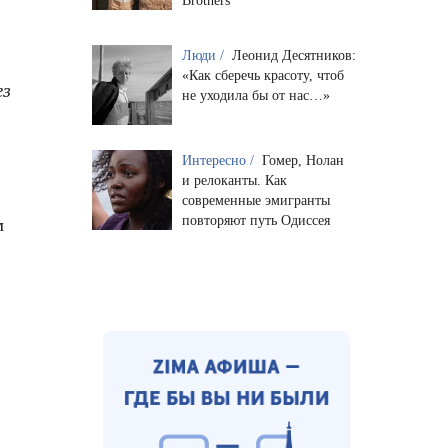
Brothers
Люди /
Леонид Десятников:
«Как сберечь красоту, чтоб
ез
не уходила бы от нас…»
Интересно /
Гомер, Нолан
и релоканты. Как
современные эмигранты
повторяют путь Одиссея
м