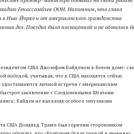
качестве премьер-министра побывал на своей родине
роходит Генассамблея ООН. Напомним, что глава
 в Нью-Йорке и от американского гражданства
ных дел. Поездка была насыщенной и не обошлась б
президентом США Джозефом Байденом в Белом доме: са
ой победой, учитывая, что в США находятся сейчас
е удостаиваются личной встречи с американским
 быстрое заключение с Соединенными Штатами
ались: Байден не высказал особого энтузиазма
нта США Дональд Трамп был горячим сторонником
атно обещать, что «Британия будет первой в очереди»