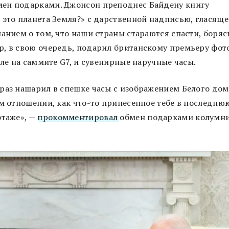
мен подарками. Джонсон преподнес Байдену книгу
 это планета Земля?» с дарственной надписью, гласяще
анием о том, что наши страны стараются спасти, боряс
р, в свою очередь, подарил британскому премьеру фот
лле на саммите G7, и сувенирные наручные часы.
раз нашарил в спешке часы с изображением Белого дом
ом отношении, как что-то принесенное тебе в последню
этаже», —
прокомментировал
обмен подарками колумн