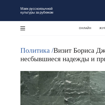
Маяк русскоязычной
культуры за рубежом
ОНЛАЙН
ЖУ
Политика /
Визит Бориса Дж
несбывшиеся надежды и пр