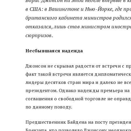
Борис Джонсон на этой неделе впервые в 
в США: в Вашингтоне и Нью-Йорке, где п
британского кабинета министров родился
отказался, лишь став министром иностран
сюрпризов.
Несбывшаяся надежда
Джонсон не скрывал радости от встречи с 
факт такой встречи является дипломатическ
лидеры десятков стран мира и далеко не вс
президентом. Однако надежды премьера на
соглашения о свободной торговле не оправд
по данному поводу.
Предшественник Байдена на посту президе
Брекзита, что позволяло Джонсону неоднокр