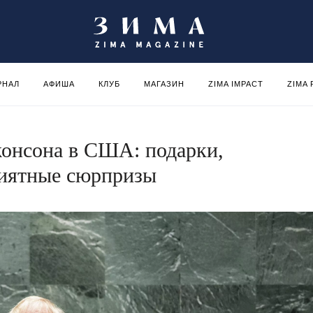
РНАЛ
АФИША
КЛУБ
МАГАЗИН
ZIMA IMPACT
ZIMA
онсона в США: подарки,
иятные сюрпризы