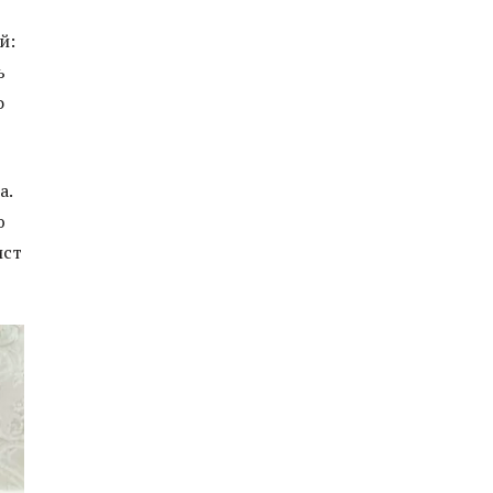
й:
ь
о
а.
ю
ист