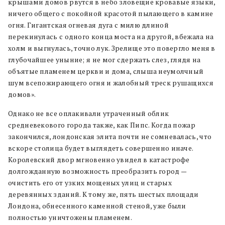
крышами домов рвутся в небо зловещие кровавые языки,
ничего общего с покойной красотой пылающего в камине
огня. Гигантская огневая дуга с милю длиной
перекинулась с одного конца моста на другой, вбежала на
холм и выгнулась, точно лук. Зрелище это повергло меня в
глубочайшее уныние; я не мог сдержать слез, глядя на
объятые пламенем церкви и дома, слыша неумолчный
шум всепожирающего огня и жалобный треск рушащихся
домов».
Однако не все оплакивали утраченный облик
средневекового города также, как Пипс. Когда пожар
закончился, лондонская элита почти не сомневалась, что
вскоре столица будет выглядеть совершенно иначе.
Королевский двор мгновенно увидел в катастрофе
долгожданную возможность преобразить город —
очистить его от узких мощеных улиц и старых
деревянных зданий. К тому же, пять шестых площади
Лондона, обнесенного каменной стеной, уже были
полностью уничтожены пламенем.