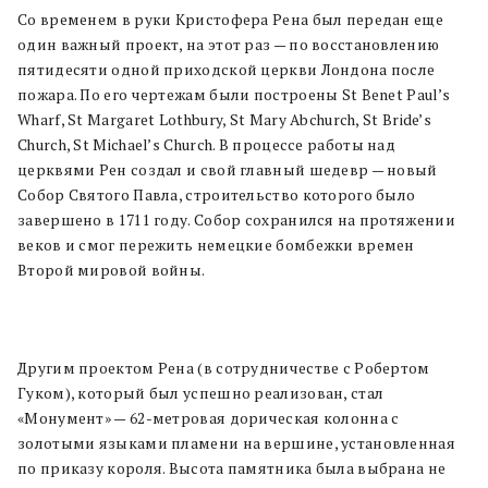
Со временем в руки Кристофера Рена был передан еще
один важный проект, на этот раз — по восстановлению
пятидесяти одной приходской церкви Лондона после
пожара. По его чертежам были построены St Benet Paul’s
Wharf, St Margaret Lothbury, St Mary Abchurch, St Bride’s
Church, St Michael’s Church. В процессе работы над
церквями Рен создал и свой главный шедевр — новый
Собор Святого Павла, строительство которого было
завершено в 1711 году. Собор сохранился на протяжении
веков и смог пережить немецкие бомбежки времен
Второй мировой войны.
Другим проектом Рена (в сотрудничестве с Робертом
Гуком), который был успешно реализован, стал
«Монумент» — 62-метровая дорическая колонна с
золотыми языками пламени на вершине, установленная
по приказу короля. Высота памятника была выбрана не