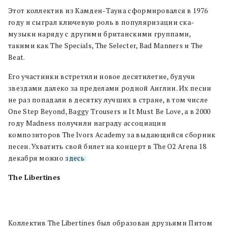
Этот коллектив из Камден-Тауна сформировался в 1976
году и сыграл ключевую роль в популяризации ска-
музыки наряду с другими британскими группами,
такими как The Specials, The Selecter, Bad Manners и The
Beat.
Его участники встретили новое десятилетие, будучи
звездами далеко за пределами родной Англии. Их песни
не раз попадали в десятку лучших в стране, в том числе
One Step Beyond, Baggy Trousers и It Must Be Love, а в 2000
году Madness получили награду ассоциации
композиторов The Ivors Academy за выдающийся сборник
песен. Ухватить свой билет на концерт в The O2 Arena 18
декабря можно
здесь
.
The Libertines
Коллектив The Libertines был образован друзьями Питом