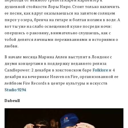
душевной стойкости Лоры Ниро. Стоит только включить
ее песни, как вдруг оказываешься на залитом солнцем
пирсе у озера, бренча на гитаре и болтая ногами в воде. А
вот ты уже на слабо освещенной кухне посреди ночи:
опершись о раковину, внимательно слушаешь, как с
тобой делятся личными переживаниями и историями о
любви.
В начале месяца Марина Аллен выступит в Лондоне с
двумя концертами в поддержку недавнего релиза
Candlepower: 2 декабря в хокстонском баре
Folklore
и 4
декабря на вечеринке Heaven on Fire, организованной ее
лейблом Fire Records в центре культуры и искусств
Studio 9294
.
Dabeull