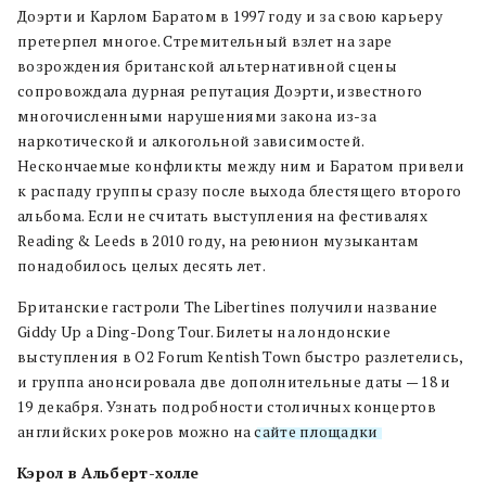
Доэрти и Карлом Баратом в 1997 году и за свою карьеру
претерпел многое. Стремительный взлет на заре
возрождения британской альтернативной сцены
сопровождала дурная репутация Доэрти, известного
многочисленными нарушениями закона из-за
наркотической и алкогольной зависимостей.
Нескончаемые конфликты между ним и Баратом привели
к распаду группы сразу после выхода блестящего второго
альбома. Если не считать выступления на фестивалях
Reading & Leeds в 2010 году, на реюнион музыкантам
понадобилось целых десять лет.
Британские гастроли The Libertines получили название
Giddy Up a Ding-Dong Tour. Билеты на лондонские
выступления в O2 Forum Kentish Town быстро разлетелись,
и группа анонсировала две дополнительные даты — 18 и
19 декабря. Узнать подробности столичных концертов
английских рокеров можно на
сайте площадки
.
Кэрол в Альберт-холле