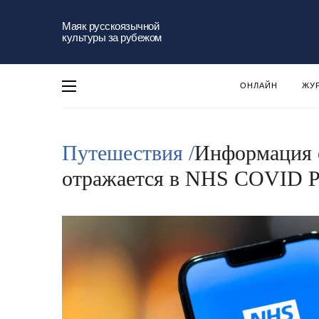
Маяк русскоязычной
культуры за рубежом
ОНЛАЙН
ЖУ
Путешествия /
Информация о
отражается в NHS COVID P