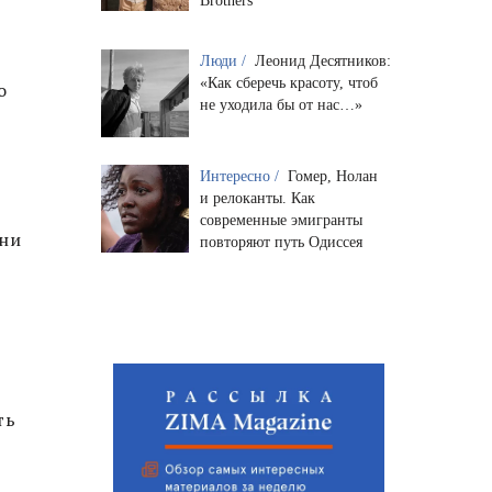
Brothers
Люди /
Леонид Десятников:
«Как сберечь красоту, чтоб
о
не уходила бы от нас…»
Интересно /
Гомер, Нолан
и релоканты. Как
современные эмигранты
они
повторяют путь Одиссея
ть