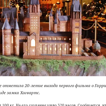
де отметила 20-летие выхода первого фильма о Гарр
де замка Хогвартс.
 100 кг. На его создание ушло 320 часов. Сообщается, ч