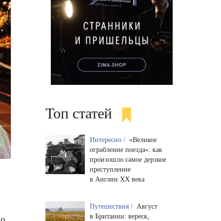
Топ статей
Интересно /
«Великое
ограбление поезда»: как
произошло самое дерзкое
преступление
и
в Англии XX века
Путешествия /
Август
в Британии: вереск,
то