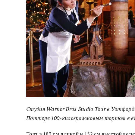
Студия Warner Bros Studio Tour в Уотфор
Поттере 100-килограммовым тортом в ви
Торт в 183 см длиной и 152 см высотой весит