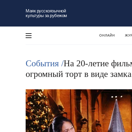
Маяк русскоязычной
культуры за рубежом
ОНЛАЙН
ЖУ
События /
На 20-летие филь
огромный торт в виде замка