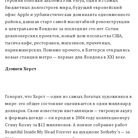
Героиня обложки альбома Pink Floyd, один из самых
бюджетных долгостроев мира, будущий европейский
офис Apple и урбанистическая доминанта одноименного
района, давшая старт самой масштабной реконструкции
в центральном Лондоне за последние сто лет. Сотни
девелоперских проектов, новый дом посольства США,
тысяча кафе, ресторанов, магазинов, прачечных,
парикмахерских. Помимо прочего, в Баттерси открылись
новые станции метро — первые для Лондона в XXI веке.
Дэмиен Херст
Говорят, что Херст — один из самых богатых художников в
мире: его общее состояние оценивается в один миллиард
долларов. Свою известную инсталляцию — тигровую акулу
в формальдегиде — он продал в 2004 году коллекционеру
Стиву Коэну за $12 миллионов. А полное собрание работ
Beautiful Inside My Head Forever на аукционе Sotheby’s — за