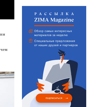
зни
 чем