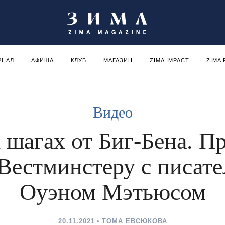
РНАЛ
АФИША
КЛУБ
МАГАЗИН
ZIMA IMPACT
ZIMA
Видео
 шагах от Биг-Бена. П
Вестминстеру с писат
Оуэном Мэтьюсом
20.11.2021
ТОМА ЕВСЮКОВА