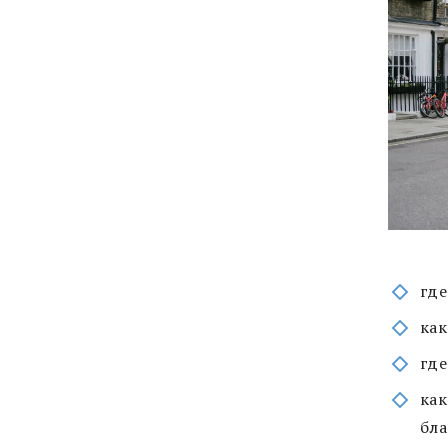
где
как
где
как
бла