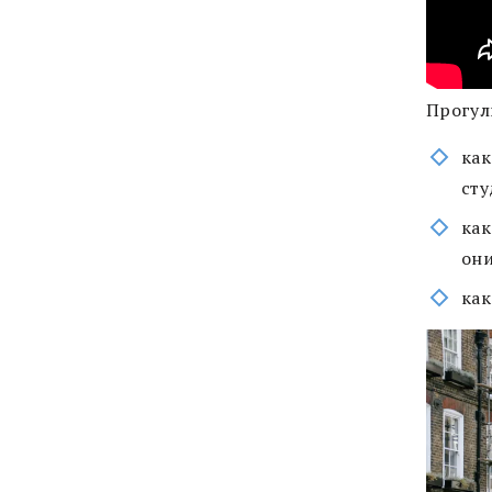
Прогул
как
сту
как
они
как