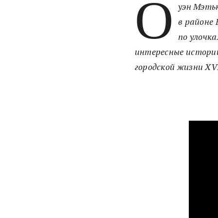
О
уэн Мэть
в районе
по улочка
интересные истории
городской жизни XVI