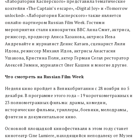
«Лаборатория Касперского» представила тематические
коктейли «The Captain’s escape», «Digital Joy» и «Tomorrow
unlocked». «Лаборатория Касперского» также является
онлайн-партнером Russian Film Week. Гостями
мероприятия стали кинокритик BBC Анна Смит, актриса,
режиссер, продюсер Алиса Хазанова, актриса Иева
Андревайте и журналист Денис Катаев, сценарист Лили
Идова, режиссер Михаил Идов, актрисы Анастасия
Ушакова, Кристина Поли, актер Герман Сегал ресторатор
Алексей Зимин, журналист Олег Кашин и многие другие.
Что смотреть на Russian Film Week
Неделя кино пройдет в Великобритании с 28 ноября по 5
декабря. В программе этого года – 19 короткометражных и
23 полнометражных фильма: драмы, комедии,
исторические фильмы, триллеры, боевики, мелодрамы,
фэнтези и документальное кино.
Основной площадкой кинофестиваля в этом году станет
кинотеатр Cine Lumiere, находящийся неподалеку от Музея