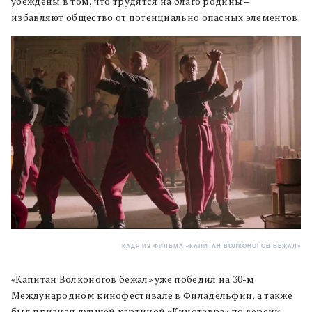
убеждены в том, что трудятся на благо родины –
избавляют общество от потенциально опасных элементов.
КАДР ИЗ ФИЛЬМА «КАПИТАН ВОЛКОНОГОВ БЕЖАЛ»
«Капитан Волконогов бежал» уже победил на 30-м
Международном кинофестивале в Филадельфии, а также
был признан лучшей картиной «Кинотавра» по версии