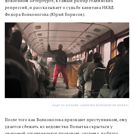
довоенном Петербурге, в самый разгар сталинских
репрессий, и рассказывает о судьбе капитана НКВД
Федора Волконогова (Юрий Борисов).
КАДР ИЗ ФИЛЬМА «КАПИТАН ВОЛКОНОГОВ БЕЖАЛ»
После того как Волконогова признают преступником, ему
удается сбежать из ведомства. Попытка скрыться у
знакомой заканчивается провалом: система, на благо