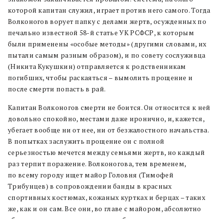
которой капитан служил, играет против него самого. Тогда
Волконогов ворует папку с делами жертв, осужденных по
печально известной 58-й статье УК РСФСР, к которым
были применены «особые методы» (другими словами, их
пытали самым разным образом), и по совету сослуживца
(Никита Кукушкин) отправляется к родственникам
погибших, чтобы раскаяться – вымолить прощение и
после смерти попасть в рай.
Капитан Волконогов смерти не боится. Он относится к ней
довольно спокойно, местами даже иронично, и, кажется,
убегает вообще ни от нее, ни от безжалостного начальства.
В попытках заслужить прощение он с полной
серьезностью мечется между семьями жертв, но каждый
раз терпит поражение. Волконогова, тем временем,
по всему городу ищет майор Головня (Тимофей
Трибунцев) в сопровождении банды в красных
спортивных костюмах, кожаных куртках и берцах – таких
же, как и он сам. Все они, во главе с майором, абсолютно