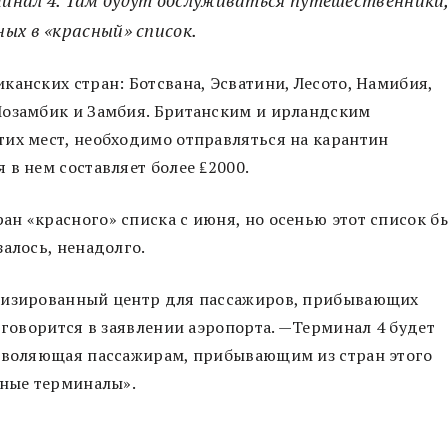
инал 4. Там будут обслуживаться путешественники
ых в «красный» список.
канских стран: Ботсвана, Эсватини, Лесото, Намибия,
Мозамбик и Замбия. Британским и ирландским
тих мест, необходимо отправляться на карантин
 в нем составляет более ₤2000.
н «красного» списка с июня, но осенью этот список б
алось, ненадолго.
ализированный центр для пассажиров, прибывающих
 говорится в заявлении аэропорта. —Терминал 4 будет
озволяющая пассажирам, прибывающим из стран этого
нные терминалы».