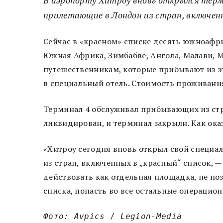
В аэропорту Хитроу вновь открылся терм
прилетающие в Лондон из стран, включенн
Сейчас в «красном» списке десять южноафри
Южная Африка, Зимбабве, Ангола, Малави, 
путешественникам, которые прибывают из э
в специальный отель. Стоимость проживания
Терминал 4 обслуживал прибывающих из стра
ликвидирован, и терминал закрыли. Как оказ
«Хитроу сегодня вновь открыл свой специ
из стран, включенных в „красный“ список, —
действовать как отдельная площадка, не п
списка, попасть во все остальные операцио
Фото: Avpics
 / 
Legion-Media