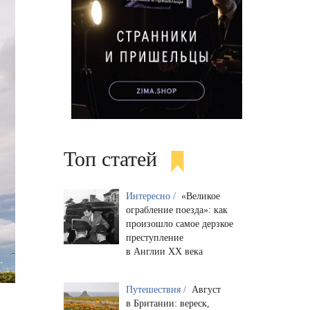
Топ статей
Интересно /
«Великое
ограбление поезда»: как
произошло самое дерзкое
преступление
в Англии XX века
Путешествия /
Август
в Британии: вереск,