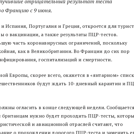
олучившие отрицательный результат теста
 Францию ​​с 9 июня.
к и Испания, Португалия и Греция, откроется для турис
ы о вакцинации, а также результаты ПЦР-тестов.
льшую часть коронавирусных ограничений, поскольку
койная, как в Великобритании. Во Франции до сих пор
инфицирования, госпитализаций и смертности.
ной Европы, скорее всего, окажется в «янтарном» списк
утешественников будут ждать 10-дневный карантин и П
олжны огласить в конце следующей недели. Сообщается
ан британцам нужно будет проходить ПЦР-тесты, котор
уристической и авиационной отраслей считают, что
вание о прохождении дорогого ПЦР-теста и заменить е