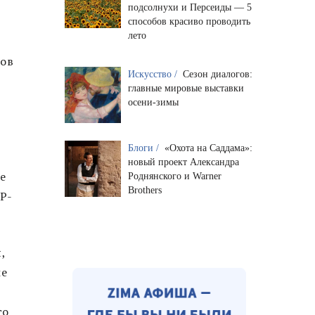
подсолнухи и Персеиды — 5
способов красиво проводить
лето
тов
Искусство /
Сезон диалогов:
главные мировые выставки
осени-зимы
Блоги /
«Охота на Саддама»:
новый проект Александра
е
Роднянского и Warner
Brothers
ЦР-
,
ые
го