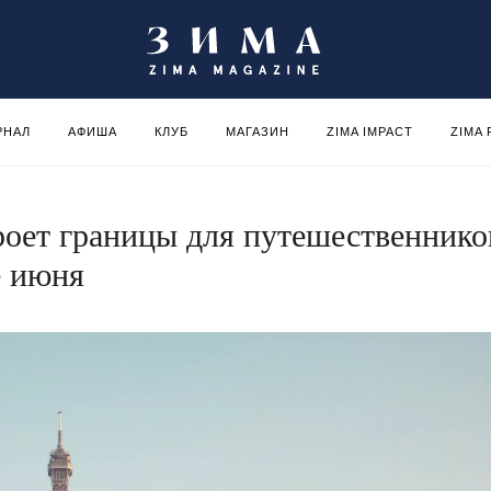
РНАЛ
АФИША
КЛУБ
МАГАЗИН
ZIMA IMPACT
ZIMA
оет границы для путешественнико
е июня