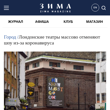
EN
ЖУРНАЛ
АФИША
КЛУБ
МАГАЗИН
Город /
Лондонские театры массово отменяют
шоу из-за коронавируса