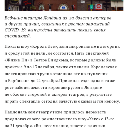
Ведущие театры Лондона из-за болезни актеров
и других причин, связанных с ростом заражений
COVID-19, вынуждены отменять показы своих
спектаклей.
Показы шоу «Король Лев», запланированные на вторник
и среду этой недели, не состоятся. Пять спектаклей
«Жизни Пи» в Театре Виндхэма, которые должны были
пройти с 9 по 13 декабря, также отменены. Королевская
шекспировская труппа отменила все выступления
в Барбикане до 22 декабря.Причина везде одна и та же:
рост заболеваемости коронавирусом в Лондоне
не обходит стороной и актеров театров, в результате
играть спектакли сегодня зачастую оказывается некому.
Национальному театру тоже пришлось перенести
предпоказ своего рождественского шоу «Хекс» с 13-го
на 21 декабря. «Вы, несомненно, знаете о влиянии,