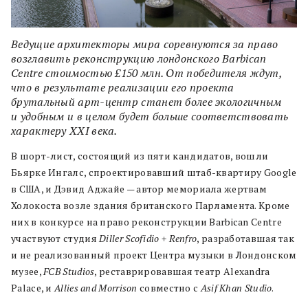
Ведущие архитекторы мира соревнуются за право
возглавить реконструкцию лондонского Barbican
Centre стоимостью £150 млн. От победителя ждут,
что в результате реализации его проекта
брутальный арт-центр станет более экологичным
и удобным и в целом будет больше соответствовать
характеру XXI века.
В шорт-лист, состоящий из пяти кандидатов, вошли
Бьярке Ингалс, спроектировавший штаб-квартиру Google
в США, и Дэвид Аджайе — автор мемориала жертвам
Холокоста возле здания британского Парламента. Кроме
них в конкурсе на право реконструкции Barbican Centre
участвуют студия
Diller Scofidio + Renfro
, разработавшая так
и не реализованный проект Центра музыки в Лондонском
музее,
FCB Studios
, реставрировавшая театр Alexandra
Palace, и
Allies and Morrison
совместно с
Asif Khan Studio
.