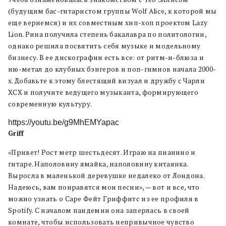
(будущим бас-гитаристом группы Wolf Alice, к которой мы
еще вернемся) и их совместным хип-хоп проектом Lazy
Lion. Рина получила степень бакалавра по политологии,
однако решила посвятить себя музыке и модельному
бизнесу. В ее дискографии есть все: от ритм-н-блюза и
ню-метал до клубных бэнгеров и поп-гимнов начала 2000-
х. Добавьте к этому блестящий визуал и дружбу c Чарли
XCX и получите ведущего музыканта, формирующего
современную культуру.
https://youtu.be/g9MhEMYapac
Griff
«Привет! Рост метр шестьдесят. Играю на пианино и
гитаре. Наполовину ямайка, наполовину китаянка.
Выросла в маленькой деревушке недалеко от Лондона.
Надеюсь, вам понравятся мои песни», — вот и все, что
можно узнать о Саре Фейт Гриффитс из ее профиля в
Spotify. С началом пандемии она заперлась в своей
комнате, чтобы использовать непривычное чувство