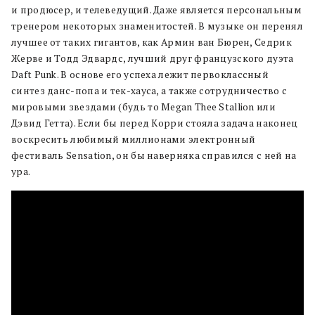
и продюсер, и телеведущий. Даже является персональным
тренером некоторых знаменитостей. В музыке он перенял
лучшее от таких гигантов, как Армин ван Бюрен, Седрик
Жерве и Тодд Эдвардс, лучший друг французского дуэта
Daft Punk. В основе его успеха лежит первоклассный
синтез данс-попа и тек-хауса, а также сотрудничество с
мировыми звездами (будь то Megan Thee Stallion или
Дэвид Гетта). Если бы перед Корри стояла задача наконец
воскресить любимый миллионами электронный
фестиваль Sensation, он бы наверняка справился с ней на
ура.