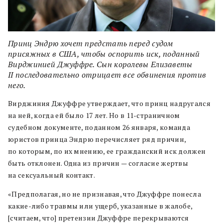
Принц Эндрю хочет предстать перед судом
присяжных в США, чтобы оспорить иск, поданный
Вирджинией Джуффре. Сын королевы Елизаветы
II последовательно отрицает все обвинения против
него.
Вирджиния Джуффре утверждает, что принц надругался
на ней, когда ей было 17 лет. Но в 11-страничном
судебном документе, поданном 26 января, команда
юристов принца Эндрю перечисляет ряд причин,
по которым, по их мнению, ее гражданский иск должен
быть отклонен. Одна из причин — согласие жертвы
на сексуальный контакт.
«Предполагая, но не признавая, что Джуффре понесла
какие-либо травмы или ущерб, указанные в жалобе,
[считаем, что] претензии Джуффре перекрываются