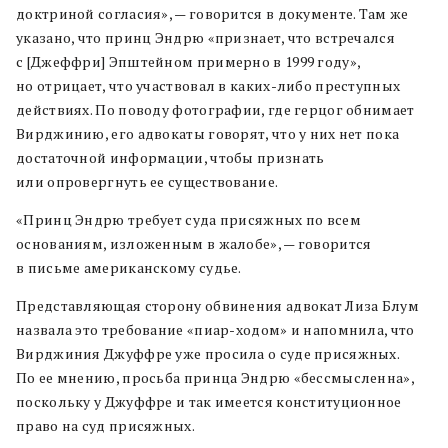
доктриной согласия», — говорится в документе. Там же
указано, что принц Эндрю «признает, что встречался
с [Джеффри] Эпштейном примерно в 1999 году»,
но отрицает, что участвовал в каких-либо преступных
действиях. По поводу фотографии, где герцог обнимает
Вирджинию, его адвокаты говорят, что у них нет пока
достаточной информации, чтобы признать
или опровергнуть ее существование.
«Принц Эндрю требует суда присяжных по всем
основаниям, изложенным в жалобе», — говорится
в письме американскому судье.
Представляющая сторону обвинения адвокат Лиза Блум
назвала это требование «пиар-ходом» и напомнила, что
Вирджиния Джуффре уже просила о суде присяжных.
По ее мнению, просьба принца Эндрю «бессмысленна»,
поскольку у Джуффре и так имеется конституционное
право на суд присяжных.