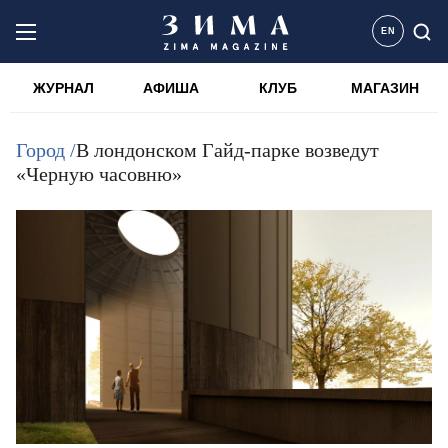
EN
ЖУРНАЛ
АФИША
КЛУБ
МАГАЗИН
Город /
В лондонском Гайд-парке возведут
«Черную часовню»