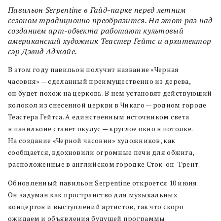
Павильон Serpentine в Гайд-парке перед летним
сезоном традиционно преобразится. На этот раз над
созданием арт-объекта работают культовый
американский художник Теастер Гейтс и архитектор
сэр Дэвид Аджайе.
В этом году павильон получит название «Черная
часовня» — сделанный преимущественно из дерева,
он будет похож на церковь. В нем установят действующий
колокол из снесенной церкви в Чикаго — родном городе
Теастера Гейтса. А единственным источником света
в павильоне станет окулус — круглое окно в потолке.
На создание «Черной часовни» художников, как
сообщается, вдохновили огромные печи для обжига,
расположенные в английском городке Сток-он-Трент.
Обновленный павильон Serpentine откроется 10 июня.
Он задуман как пространство для музыкальных
концертов и выступлений артистов, так что скоро
ожидаем и объявления будущей программы