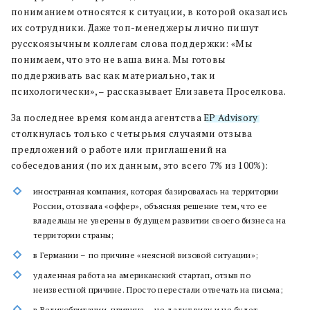
пониманием относятся к ситуации, в которой оказались
их сотрудники. Даже топ-менеджеры лично пишут
русскоязычным коллегам слова поддержки: «Мы
понимаем, что это не ваша вина. Мы готовы
поддерживать вас как материально, так и
психологически», – рассказывает Елизавета Проселкова.
За последнее время команда агентства
EP Advisory
столкнулась только с четырьмя случаями отзыва
предложений о работе или приглашений на
собеседования (по их данным, это всего 7% из 100%):
иностранная компания, которая базировалась на территории
России, отозвала «оффер», объясняя решение тем, что ее
владельцы не уверены в будущем развитии своего бизнеса на
территории страны;
в Германии – по причине «неясной визовой ситуации»;
удаленная работа на американский стартап, отзыв по
неизвестной причине. Просто перестали отвечать на письма;
в Великобритании, причина – не дадут визу и не будет