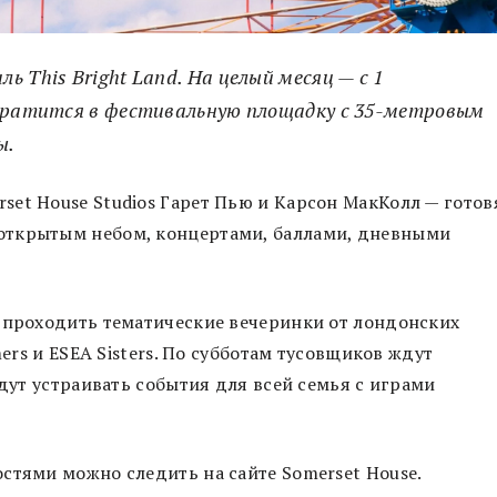
 This Bright Land. На целый месяц — с 1
евратится в фестивальную площадку с 35-метровым
ы.
et House Studios Гарет Пью и Карсон МакКолл — готов
открытым небом, концертами, баллами, дневными
т проходить тематические вечеринки от лондонских
mers и ESEA Sisters. По субботам тусовщиков ждут
удут устраивать события для всей семья с играми
стями можно следить на сайте Somerset House.