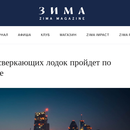
РНАЛ
АФИША
КЛУБ
МАГАЗИН
ZIMA IMPACT
ZIMA
сверкающих лодок пройдет по
е