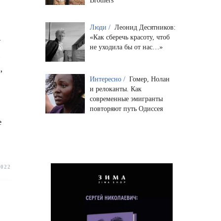
Brothers
Люди /
Леонид Десятников:
«Как сберечь красоту, чтоб
у
не уходила бы от нас…»
х
,
Интересно /
Гомер, Нолан
и релоканты. Как
современные эмигранты
повторяют путь Одиссея
е
2022