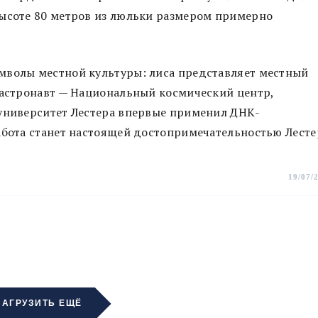
высоте 80 метров из люльки размером примерно
мволы местной культуры: лиса представляет местный
 астронавт — Национальный космический центр,
 университет Лестера впервые применил ДНК-
абота станет настоящей достопримечательностью Лесте
19/07/
ЗАГРУЗИТЬ ЕЩЁ