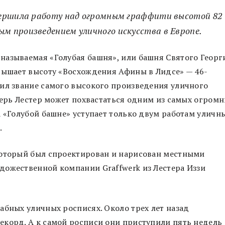
вершила работу над огромным граффити высотой 82
 произведением уличного искусства в Европе.
называемая «Голубая башня», или башня Святого Георг
вышает высоту «Восхождения Афины в Лидсе» — 46-
сил звание самого высокого произведения уличного
еперь Лестер может похвастаться одним из самых огром
а «Голубой башне» уступает только двум работам уличн
.
который был спроектирован и нарисован местными
дожественной компании Graffwerk из Лестера Иззи
абных уличных росписях. Около трех лет назад
екорд. А к самой росписи они приступили пять недель