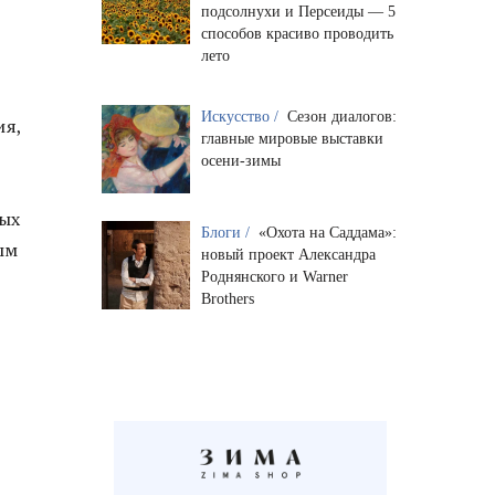
подсолнухи и Персеиды — 5
способов красиво проводить
лето
Искусство /
Сезон диалогов:
ия,
главные мировые выставки
осени-зимы
ных
Блоги /
«Охота на Саддама»:
ым
новый проект Александра
Роднянского и Warner
Brothers