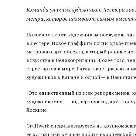
Команда уличных художников Лестера за
метра, которое называют самым высотным
Полотном стрит-художникам послужила так 
в Лестере. Новое граффити почти вдвое пре
метрового арт-объекта, который раньше но
искусства в Великобритании. Более того, т
стрит-артов в мире. Гигантское граффити н
художников в Канаде и одной — в Пакистане
«Это единственный из всех рекордсменов, 
художниками», — подчеркнул содиректор ху
Хоскинс.
Graffwerk специализируется на крупномасшт
ее художники решили побить европейский р