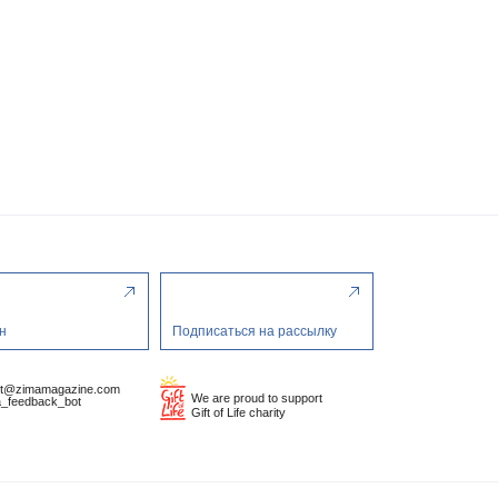
н
Подписаться на рассылку
ct@zimamagazine.com
We are proud to support
_feedback_bot
Gift of Life charity