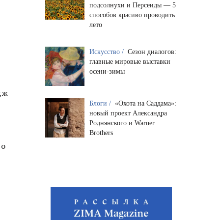
подсолнухи и Персеиды — 5
способов красиво проводить
лето
Искусство /
Сезон диалогов:
главные мировые выставки
осени-зимы
дж
Блоги /
«Охота на Саддама»:
новый проект Александра
Роднянского и Warner
Brothers
го