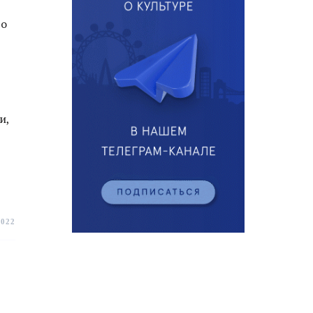
то
и,
2022