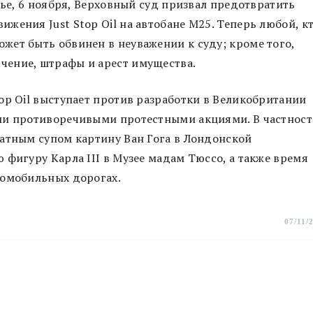
нье, 6 ноября, Верховный суд призвал предотвратить
жения Just Stop Oil на автобане М25. Теперь любой, к
ет быть обвинен в неуважении к суду; кроме того,
чение, штрафы и арест имущества.
op Oil выступает против разработки в Великобритании
ми противоречивыми протестными акциями. В частност
атным супом картину Ван Гога в Лондонской
 фигуру Карла III в Музее мадам Тюссо, а также время
томобильных дорогах.
07/11/