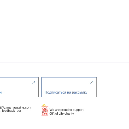
н
Подписаться на рассылку
ct@zimamagazine.com
We are proud to support
_feedback_bot
Gift of Life charity