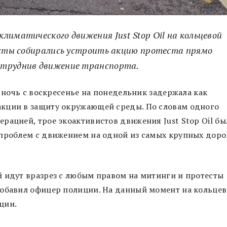
лиматического движения Just Stop Oil на кольцевой
висты собирались устроить акцию протеста прямо
атруднив движение транспорта.
в ночь с воскресенье на понедельник задержала как
кции в защиту окружающей среды. По словам одного
рацией, трое экоактивистов движения Just Stop Oil б
 проблем с движением на одной из самых крупных доро
й идут вразрез с любым правом на митинги и протесты
добавил офицер полиции. На данный момент на кольце
иции.