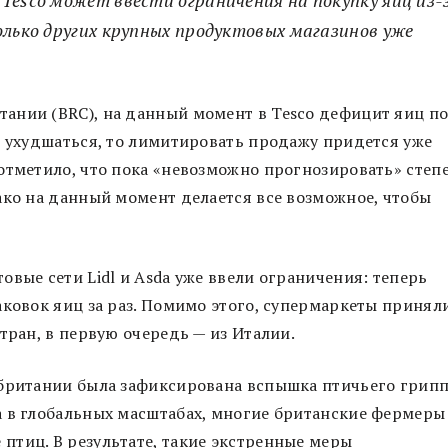
олько других крупных продуктовых магазинов уже
ании (BRC), на данный момент в Tesco дефицит яиц п
т ухудшаться, то лимитировать продажу придется уже
отметило, что пока «невозможно прогнозировать» степ
ако на данный момент делается все возможное, чтобы
вые сети Lidl и Asda уже ввели ограничения: теперь
аковок яиц за раз. Помимо этого, супермаркеты принял
тран, в первую очередь — из Италии.
обритании была зафиксирована вспышка птичьего грипп
а в глобальных масштабах, многие британские фермеры
птиц. В результате, такие экстренные меры