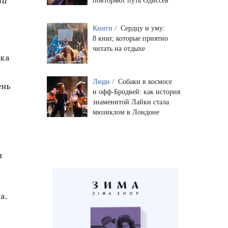
повторяют путь Одиссея
Книги /
Сердцу и уму:
8 книг, которые приятно
читать на отдыхе
ока
Люди /
Собаки в космосе
ень
и офф-Бродвей: как история
знаменитой Лайки стала
мюзиклом в Лондоне
и
а.