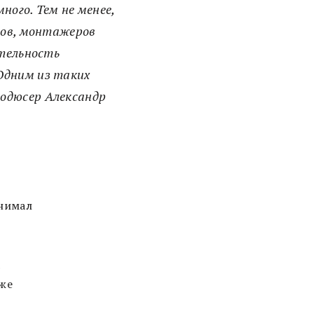
ного. Тем не менее,
ров, монтажеров
ительность
Одним из таких
родюсер Александр
инимал
а
 же