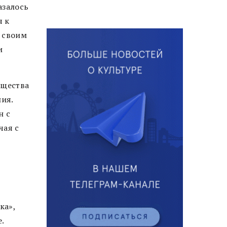
азалось
я к
 своим
и
бщества
ия.
н с
чая с
ка»,
.