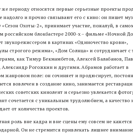
у же периоду относятся первые серьезные проекты про
е надолго и прочно связывают его с кино: он пишет му
 «Сезон Охоты-2», принимает участие, пожалуй, в само
м российском блокбастере 2000-х – фильме «Ночной До
ет звукорежиссером в картинах «Одиночество крови»,
улы строгого режима», «Дом Солнца» и сотрудничает с
ерами, как Тимур Бекмамбетов, Алексей Балабанов, Па
, Александр Рогожкин и другими. Абрамов работает в
м жанровом поле: он сочиняет и продюсирует, постоя
ается вовлечен в создание кино, занимается реставрац
ческих советских кинолент и серьезно увлекается фотог
лант сочетается с уникальным трудолюбием, а качество 
дает от количества проектов.
ная роль вне кадра и вне сцены ему совсем не кажется
одарной. Он не стремится привлекать лишнее внимание