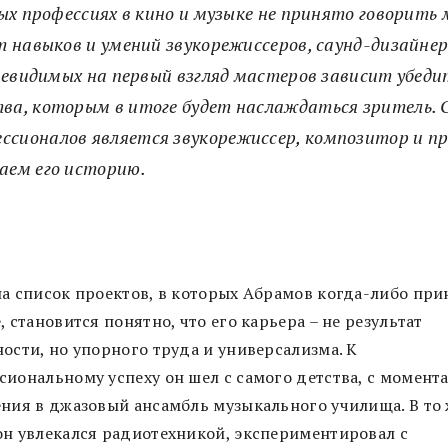
х профессиях в кино и музыке не принято говорить м
т навыков и умений звукорежиссеров, саунд-дизайне
 невидимых на первый взгляд мастеров зависит убед
ва, которым в итоге будет наслаждаться зритель. 
сионалов является звукорежиссер, композитор и п
аем его историю.
на список проектов, в которых Абрамов когда-либо пр
, становится понятно, что его карьера – не результат
ости, но упорного труда и универсализма. К
сиональному успеху он шел с самого детства, с момент
ения в джазовый ансамбль музыкального училища. В то
он увлекался радиотехникой, экспериментировал с