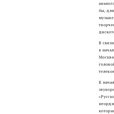
аналог
бы, дл
музыке
творче
дискот
В связ
в нача
Москва
голово
телеко
К нача
звукор
«Русск
неорди
котора