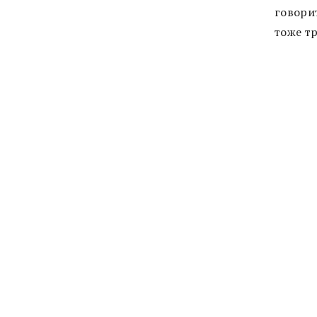
говорит
тоже т