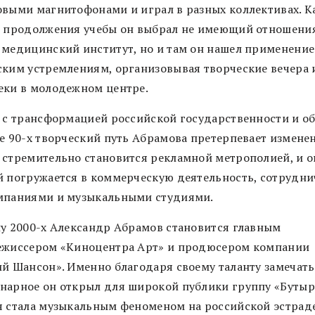
овыми магнитофонами и играл в разных коллективах. К
я продолжения учебы он выбрал не имеющий отношени
 медицинский институт, но и там он нашел применение
ским устремлениям, организовывая творческие вечера 
еки в молодежном центре.
и с трансформацией российской государственности и о
ле 90-х творческий путь Абрамова претерпевает изменен
 стремительно становится рекламной метрополией, и о
й погружается в коммерческую деятельность, сотрудни
мпаниями и музыкальными студиями.
лу 2000-х Александр Абрамов становится главным
ежиссером «Киноцентра Арт» и продюсером компании
ий Шансон». Именно благодаря своему таланту замечать
нарное он открыл для широкой публики группу «Бутыр
я стала музыкальным феноменом на российской эстраде