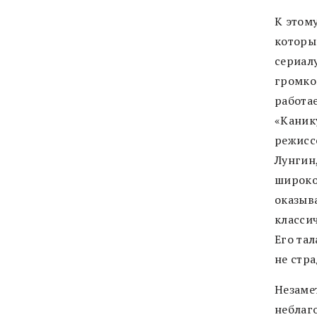
К этом
которы
сериалу
громко
работа
«Каник
режисс
Лунгин
широко
оказыв
класси
Его та
не стра
Незамет
неблаг