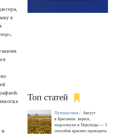
дюсера,
зыку к
м
зор»,
 такими
вел
нно
ией
рафией.
Топ статей
никогда
Путешествия /
Август
в Британии: вереск,
подсолнухи и Персеиды — 5
 и
способов красиво проводить