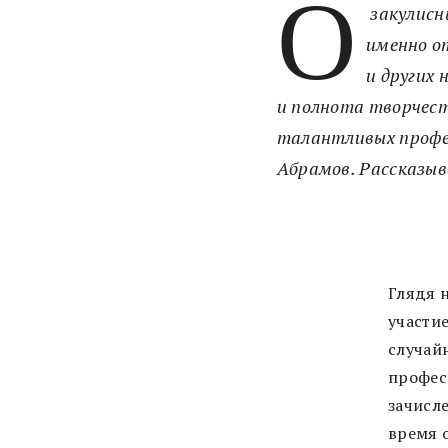
О
закулисны
именно о
и других
и полнота творчест
талантливых профес
Абрамов. Рассказыв
Глядя 
участие
случайн
профес
зачисл
время 