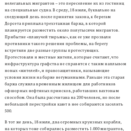
нелегальных мигрантов – это переселение их из гостиниц
на специальные судна. В среду, 18 июля, буквально на
следующий день после принятия закона, к берегам
Дорсета приплыла трехэтажная баржа, в которой
планируется разместить около полутысячи мигрантов.
Прибытие «плавучей тюрьмы», как ее уже прозвали
противники такого решения проблемы, на берегу
встретили две разные группы протестующих.
Протестовали и местные жители, которые считают, что
инфраструктура графства не справится с таким наплывом
новых «жителей», и правозащитники, называющие
условия жизни на барже негуманными. Раньше эта старая
баржа служила временным жилищем для работников
офшорных нефтяных приисков, работавших вахтовым
способом. Она была рассчитана на 200 человек, но после
небольшой перестройки кают в нее собираются заселить
500.
В тот же день, 18 июля, два огромных круизных корабля,
на которых тоже собирались разместить 1.000 мигрантов,